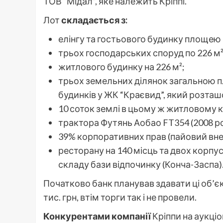
ТОВ “Мідал”, яке належить Кріппі.
Лот
складається з:
елінгу та гостьового будинку площею 
трьох господарських споруд по 226 м
житлового будинку на 226 м²;
трьох земельних ділянок загальною п
будинків у ЖК “Краєвид”, який розташ
10 соток землі в цьому ж житловому 
трактора Футянь Аобао FT354 (2008 ро
39% корпоративних прав (пайовий вне
ресторану на 140 місць та двох корпус
складу бази відпочинку (Конча-Заспа)
Початково банк планував здавати ці об’єк
тис. грн, втім торги так і не провели.
Конкурентами компанії
Кріппи на аукціо