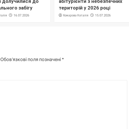
 долучилися до
абітурієнти з небезпечних
льного забігу
територій у 2026 році
талія
Комарова Наталія
16.07.2026
15.07.2026
Обов’язкові поля позначені
*