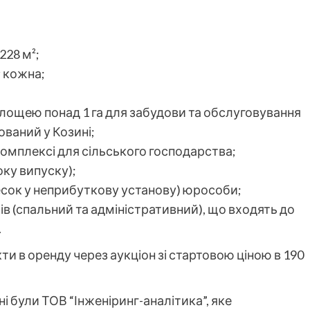
228 м²;
² кожна;
лощею понад 1 га для забудови та обслуговування
ований у Козині;
комплексі для сільського господарства;
ку випуску);
сок у неприбуткову установу) юрособи;
ів (спальний та адміністративний), що входять до
.
ти в оренду через аукціон зі стартовою ціною в 190
ні були ТОВ “Інженіринг-аналітика”, яке