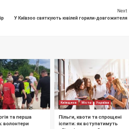
Next
ір
У Київзоо святкують ювілей горили-довгожителя
Київщина
Місто
Україна
ргія та перша
Пільги, квоти та спрощені
: волонтери
іспити: як вступатимуть