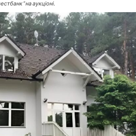
естбанк” на аукціоні.