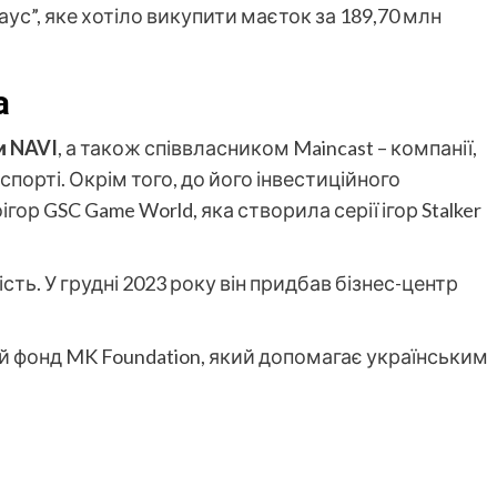
аус”, яке хотіло викупити маєток за 189,70 млн
а
и NAVI
, а також співвласником Maincast – компанії,
порті. Окрім того, до його інвестиційного
гор GSC Game World, яка створила серії ігор Stalker
сть. У грудні 2023 року він придбав бізнес-центр
ий фонд MK Foundation, який допомагає українським