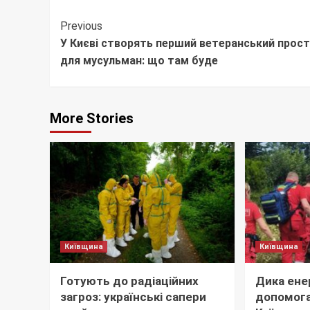
Continue
Previous
У Києві створять перший ветеранський прост
Reading
для мусульман: що там буде
More Stories
Київщина
Київщина
Готують до радіаційних
Дика ене
загроз: українські сапери
допомога