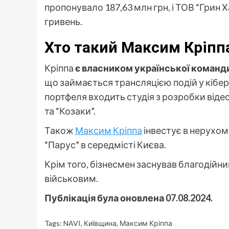
пропонувало 187,63 млн грн, і ТОВ “Грин Х
гривень.
Хто такий Максим Кріпп
Кріппа
є власником
української команд
що займається трансляцією подій у кіберс
портфеля входить студія з розробки відеоі
та “Козаки”.
Також
Максим Кріппа
інвестує в нерухомі
“Парус” в середмісті Києва.
Крім того, бізнесмен заснував благодійн
військовим.
Публікація була оновлена 07.08.2024.
Tags:
NAVI
,
Київщина
,
Максим Кріппа