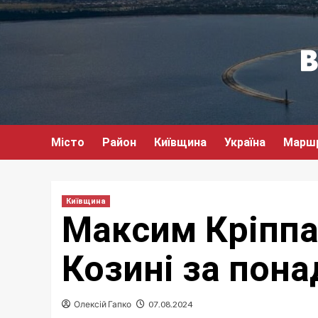
Перейти
до
вмісту
Місто
Район
Київщина
Україна
Марш
Київщина
Максим Кріппа
Козині за пона
Олексій Гапко
07.08.2024