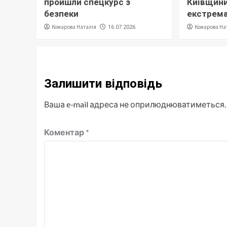
пройшли спецкурс з
Київщини
безпеки
екстрема
Комарова Наталія
Комарова На
16.07.2026
Залишити відповідь
Ваша e-mail адреса не оприлюднюватиметься.
Коментар
*