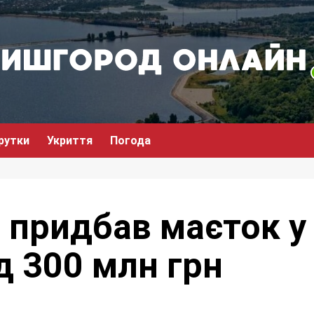
рутки
Укриття
Погода
 придбав маєток у
д 300 млн грн