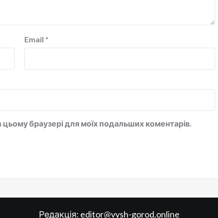
Email
*
у в цьому браузері для моїх подальших коментарів.
Редакція:
editor@vysh-gorod.online