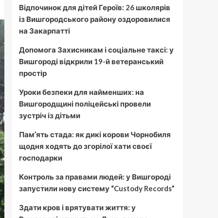
Відпочинок для дітей Героїв: 26 школярів
із Вишгородського району оздоровилися
на Закарпатті
Допомога Захисникам і соціальне таксі: у
Вишгороді відкрили 19-й ветеранський
простір
Уроки безпеки для найменших: на
Вишгородщині поліцейські провели
зустріч із дітьми
Пам’ять стада: як дикі корови Чорнобиля
щодня ходять до згорілої хати своєї
господарки
Контроль за правами людей: у Вишгороді
запустили нову систему “Custody Records”
Здати кров і врятувати життя: у