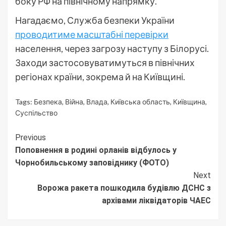
боку РФ на північному напрямку.
Нагадаємо, Служба безпеки України
проводитиме масштабні перевірки
населення, через загрозу наступу з Білорусі.
Заходи застосовуватимуться в північних
регіонах країни, зокрема й на Київщині.
Tags:
Безпека
,
Війна
,
Влада
,
Київська область
,
Київщина
,
Суспільство
Continue
Previous
Поповнення в родині орланів відбулось у
Reading
Чорнобильському заповіднику (ФОТО)
Next
Ворожа ракета пошкодила будівлю ДСНС з
архівами ліквідаторів ЧАЕС