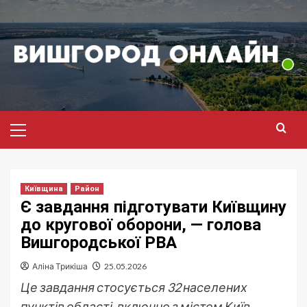
Перейти
до
вмісту
Головне
меню
Київщина
Район
Є завдання підготувати Київщину
до кругової оборони, — голова
Вишгородської РВА
Аліна Трикіша
25.05.2026
Це завдання стосується 32 населених
пунктів області, включно з містом Київ.