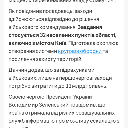
місцевих та регіональних влад у Славутичі.
Як повідомив посадовець, заходи
здійснюються відповідно до рішення
військового командування.
Завдання
стосується 32 населених пунктів області,
включно з містом Київ.
Підготовка охоплює
створення системи
кругової оборони
та
посилення захисту територій.
Данчин додав, що за підрахунками
військових, лише на першочергові заходи
потрібно витратити до 11 млрд гривень.
Своєю чергою Президент України
Володимир Зеленський повідомив, що
країна отримала від різних розвідувальних
служб інформацію про можливу ескалацію з