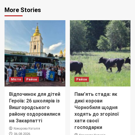
More Stories
Місто
Район
Район
Відпочинок для дітей
Пам’ять стада: як
Героїв: 26 школярів із
дикі корови
Вишгородського
Чорнобиля щодня
району оздоровилися
ходять до згорілої
на Закарпатті
хати своєї
господарки
Комарова Наталія
06.08.2026