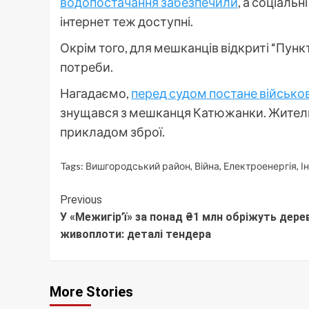
водопостачання забезпечили
, а соціаль
інтернет теж доступні.
Окрім того, для мешканців відкриті “Пунк
потреби.
Нагадаємо,
перед судом постане військо
знущався з мешканця Катюжанки. Житель
прикладом зброї.
Tags:
Вишгородський район
,
Війна
,
Електроенергія
,
І
Continue
Previous
У «Межигір’ї» за понад ₴1 млн обріжуть дере
Reading
живоплоти: деталі тендера
More Stories