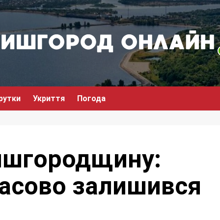
рутки
Укриття
Погода
ишгородщину:
асово залишився