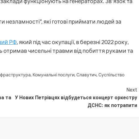
ні заклади функціонують на генераторах. Зв’язок та
ти незламності”, які готові приймати людей за
вий РФ
, який під час окупації, в березні 2022 року,
 отримав чисельні травми від побиття руками та
нфраструктура
,
Комунальні послуги
,
Славутич
,
Суспільство
Next
ва та
У Нових Петрівцях відбудеться концерт оркестру
ДСНС: як потрапити