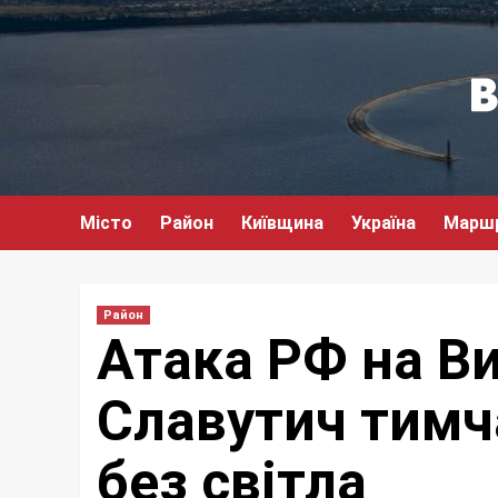
Перейти
до
вмісту
Місто
Район
Київщина
Україна
Марш
Район
Атака РФ на В
Славутич тимч
без світла