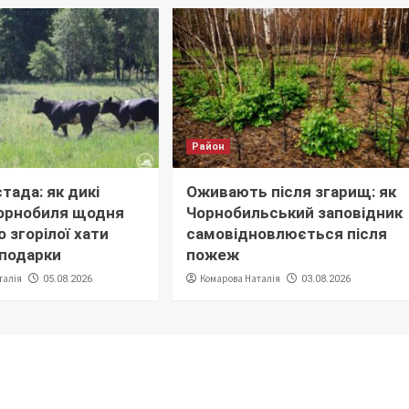
Район
тада: як дикі
Оживають після згарищ: як
орнобиля щодня
Чорнобильський заповідник
 згорілої хати
самовідновлюється після
сподарки
пожеж
талія
Комарова Наталія
05.08.2026
03.08.2026