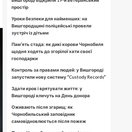
Вишгороді відкрили 19-й ветеранський
простір
Уроки безпеки для найменших: на
Вишгородщині поліцейські провели
зустріч із дітьми
Пам’ять стада: як дикі корови Чорнобиля
щодня ходять до згорілої хати своєї
господарки
Контроль за правами людей: у Вишгороді
запустили нову систему “Custody Records”
Здати кров і врятувати життя: у
Вишгороді кличуть на День донора
Оживають після згарищ: як
Чорнобильський заповідник
самовідновлюється після пожеж