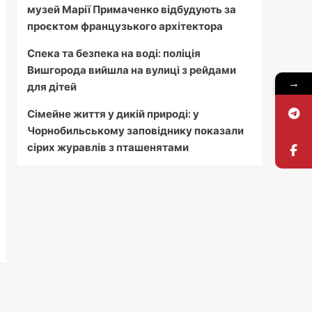
музей Марії Примаченко відбудують за
проєктом французького архітектора
Спека та безпека на воді: поліція
Вишгорода вийшла на вулиці з рейдами
→
для дітей
Сімейне життя у дикій природі: у
Чорнобильському заповіднику показали
сірих журавлів з пташенятами