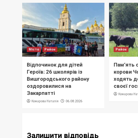
Місто
Район
Район
Відпочинок для дітей
Пам’ять с
Героїв: 26 школярів із
корови Ч
Вишгородського району
ходять до
оздоровилися на
своєї го
Закарпатті
Комарова На
Комарова Наталія
06.08.2026
Залишити відповідь