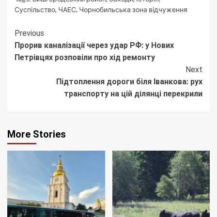
Суспільство
,
ЧАЕС
,
Чорнобильська зона відчуження
Continue
Previous
Прорив каналізації через удар РФ: у Нових
Reading
Петрівцях розповіли про хід ремонту
Next
Підтоплення дороги біля Іванкова: рух
транспорту на цій ділянці перекрили
More Stories