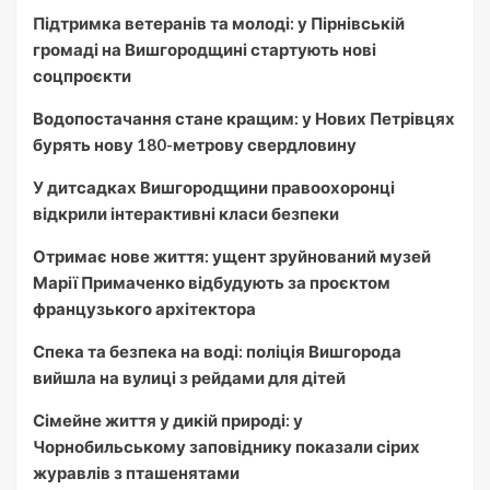
Підтримка ветеранів та молоді: у Пірнівській
громаді на Вишгородщині стартують нові
соцпроєкти
Водопостачання стане кращим: у Нових Петрівцях
бурять нову 180-метрову свердловину
У дитсадках Вишгородщини правоохоронці
відкрили інтерактивні класи безпеки
Отримає нове життя: ущент зруйнований музей
Марії Примаченко відбудують за проєктом
французького архітектора
Спека та безпека на воді: поліція Вишгорода
вийшла на вулиці з рейдами для дітей
Сімейне життя у дикій природі: у
Чорнобильському заповіднику показали сірих
журавлів з пташенятами