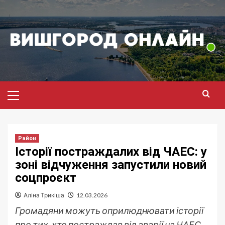
Перейти
до
вмісту
Головне
меню
Район
Історії постраждалих від ЧАЕС: у
зоні відчуження запустили новий
соцпроєкт
Аліна Трикіша
12.03.2026
Громадяни можуть оприлюднювати історії
про тих, хто постраждав від аварії на ЧАЕС.