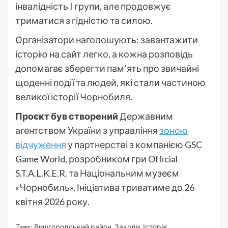
інвалідність I групи, але продовжує
триматися з гідністю та силою.
Організатори наголошують: завантажити
історію на сайт легко, а кожна розповідь
допомагає зберегти пам’ять про звичайні
щоденні події та людей, які стали частиною
великої історії Чорнобиля.
Проєкт був створений
Державним
агентством України з управління
зоною
відчуження
у партнерстві з компанією GSC
Game World, розробником гри Official
S.T.A.L.K.E.R. та Національним музеєм
«Чорнобиль». Ініціатива триватиме до 26
квітня 2026 року.
Tags:
Вишгородський район
,
Заходи
,
Історія
,