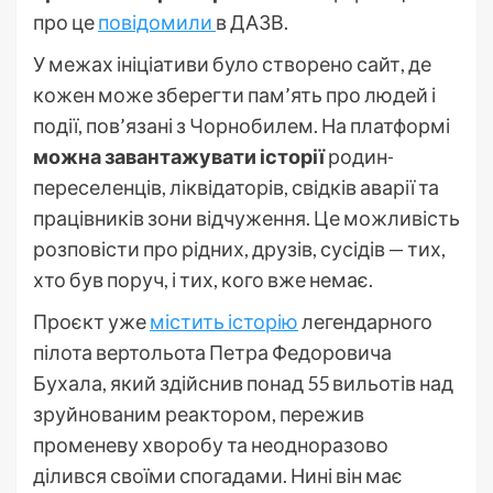
про це
повідомили
в ДАЗВ.
У межах ініціативи було створено сайт, де
кожен може зберегти пам’ять про людей і
події, пов’язані з Чорнобилем. На платформі
можна завантажувати історії
родин-
переселенців, ліквідаторів, свідків аварії та
працівників зони відчуження. Це можливість
розповісти про рідних, друзів, сусідів — тих,
хто був поруч, і тих, кого вже немає.
Проєкт уже
містить історію
легендарного
пілота вертольота Петра Федоровича
Бухала, який здійснив понад 55 вильотів над
зруйнованим реактором, пережив
променеву хворобу та неодноразово
ділився своїми спогадами. Нині він має