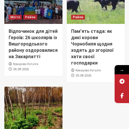
Місто
Район
Район
Відпочинок для дітей
Пам’ять стада: як
Героїв: 26 школярів із
дикі корови
Вишгородського
Чорнобиля щодня
району оздоровилися
ходять до згорілої
на Закарпатті
хати своєї
господарки
Комарова Наталія
→
06.08.2026
Комарова Наталія
05.08.2026