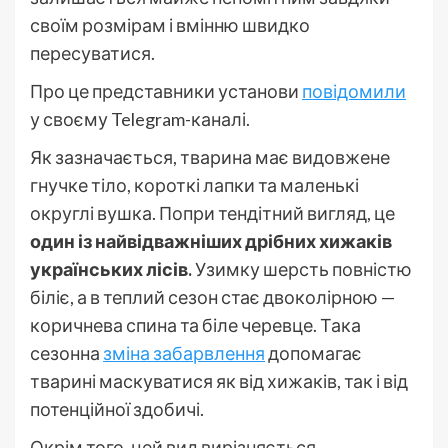
своїм розмірам і вмінню швидко
пересуватися.
Про це представники установи
повідомили
у своєму Telegram-каналі.
Як зазначається, тварина має видовжене
гнучке тіло, короткі лапки та маленькі
округлі вушка. Попри тендітний вигляд, це
один із найвідважніших дрібних хижаків
українських лісів.
Узимку шерсть повністю
біліє, а в теплий сезон стає двоколірною —
коричнева спина та біле черевце. Така
сезонна
зміна забарвлення
допомагає
тварині маскуватися як від хижаків, так і від
потенційної здобичі.
Окрім того, цей вид вирізняється