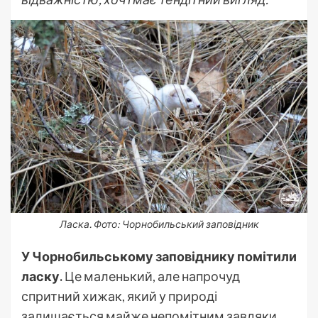
Ласка. Фото: Чорнобильський заповідник
У Чорнобильському заповіднику помітили
ласку.
Це маленький, але напрочуд
спритний хижак, який у природі
залишається майже непомітним завдяки