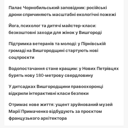
Палає Чорнобильський заповідник: російські
дрони спричиняють масштабні екологічні пожежі
Йога, психолог та дитячі майстер-класи:
безкоштовні заходи для жінок у Вишгороді
Підтримка ветеранів та молоді: у Пірнівській
громаді на Вишгородщині стартують нові
соцпроєкти
Водопостачання стане кращим: у Нових Петрівцях
бурять нову 180-метрову свердловину
У дитсадках Вишгородщини правоохоронці
відкрили інтерактивні класи безпеки
Отримає нове життя: ущент зруйнований музей
Марії Примаченко відбудують за проєктом
французького архітектора