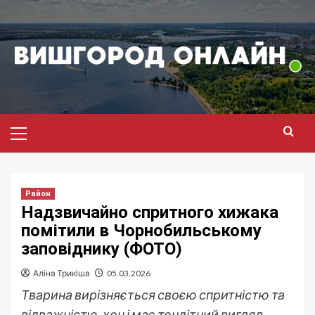
Перейти
до
вмісту
Головне
меню
Район
Надзвичайно спритного хижака
помітили в Чорнобильському
заповіднику (ФОТО)
Аліна Трикіша
05.03.2026
Тварина вирізняється своєю спритністю та
відважністю, хоч і має тендітний вигляд.