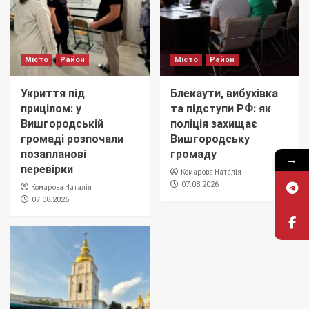
Місто
Район
Місто
Район
Укриття під
Блекаути, вибухівка
прицілом: у
та підступи РФ: як
Вишгородській
поліція захищає
громаді розпочали
Вишгородську
позапланові
громаду
→
перевірки
Комарова Наталія
07.08.2026
Комарова Наталія
07.08.2026