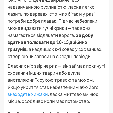
надзвичайною рухливістю: ласка легко
лазить по деревах, стрімко бігає й у разі
потреби добре плаває. Під час небезпеки
може видавати гучні крики — так вона
намагається відлякати ворога.
За добу
здатна вполювати до 10–15 дрібних
гризунів,
а надлишок їжі ховає у схованках,
створюючи запаси на складні періоди.
Власних нір звір не риє — він займає покинуті
схованки інших тварин або дупла,
вистеляючи їх сухою травою та мохом.
Якщо укриття стає небезпечним або його
знаходять хижаки
, ласка миттєво змінює
місце, особливо коли має потомство.