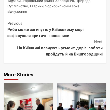
Tags:
Вишгородський район
,
Заповідник
,
Природа
,
Суспільство
,
Тварини
,
Чорнобильська зона
відчуження
Continue
Previous
Риба може загинути: у Київському морі
Reading
зафіксували критичні показники
Next
На Київщині планують ремонт доріг: роботи
пройдуть й на Вишгородщині
More Stories