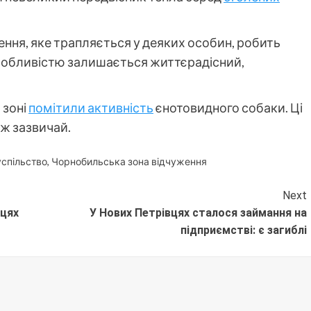
ння, яке трапляється у деяких особин, робить
особливістю залишається життєрадісний,
 зоні
помітили активність
єнотовидного собаки. Ці
іж зазвичай.
спільство
,
Чорнобильська зона відчуження
Next
вцях
У Нових Петрівцях сталося займання на
підприємстві: є загиблі