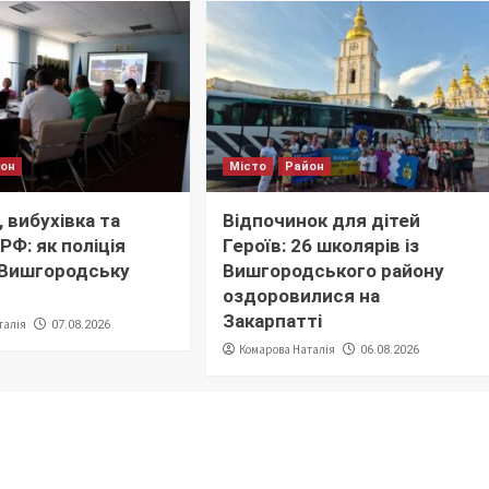
йон
Місто
Район
 вибухівка та
Відпочинок для дітей
РФ: як поліція
Героїв: 26 школярів із
 Вишгородську
Вишгородського району
оздоровилися на
Закарпатті
талія
07.08.2026
Комарова Наталія
06.08.2026