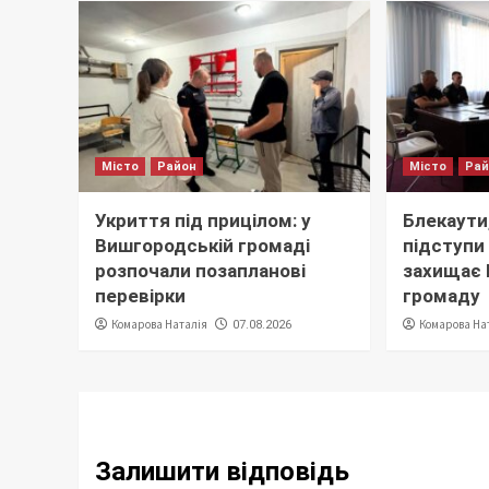
Місто
Район
Місто
Ра
Укриття під прицілом: у
Блекаути,
Вишгородській громаді
підступи 
розпочали позапланові
захищає
перевірки
громаду
Комарова Наталія
Комарова На
07.08.2026
Залишити відповідь