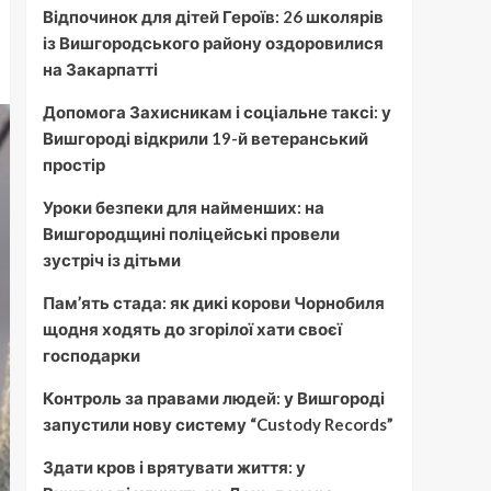
Відпочинок для дітей Героїв: 26 школярів
із Вишгородського району оздоровилися
на Закарпатті
Допомога Захисникам і соціальне таксі: у
Вишгороді відкрили 19-й ветеранський
простір
Уроки безпеки для найменших: на
Вишгородщині поліцейські провели
зустріч із дітьми
Пам’ять стада: як дикі корови Чорнобиля
щодня ходять до згорілої хати своєї
господарки
Контроль за правами людей: у Вишгороді
запустили нову систему “Custody Records”
Здати кров і врятувати життя: у