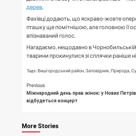
дерев
.
Фахівці додають, що яскраво‑жовте опере
пташку ще помітнішою, але головною її 
впізнаваний голос.
Нагадаємо, нещодавно в Чорнобильській
тварини прокинулися зі сплячки раніше н
Tags:
Вишгородський район
,
Заповідник
,
Природа
,
Су
Continue
Previous
Міжнародний день прав жінок: у Нових Петрі
Reading
відбудеться концерт
More Stories