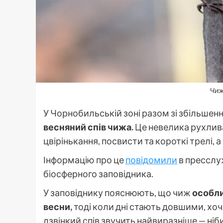
Чиж.
У Чорнобильській зоні разом зі збільшен
весняний спів чижа.
Це невелика рухлива 
цвірінькання, посвисти та короткі трелі, 
Інформацію про це
повідомили
в пресслу
біосферного заповідника.
У заповіднику пояснюють, що чиж
особли
весни,
тоді коли дні стають довшими, хоч
дзвінкий спів звучить найвиразніше — ні