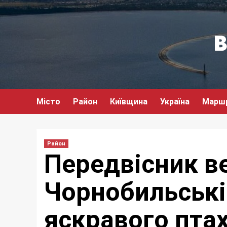
Перейти
до
вмісту
Місто
Район
Київщина
Україна
Марш
Район
Передвісник ве
Чорнобильські
яскравого пта