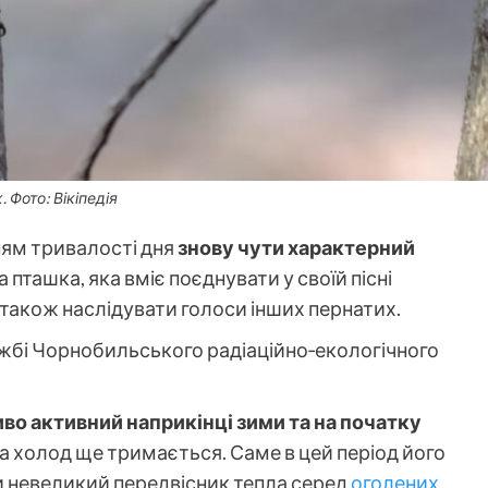
 Фото: Вікіпедія
ням тривалості дня
знову чути характерний
пташка, яка вміє поєднувати у своїй пісні
а також наслідувати голоси інших пернатих.
жбі Чорнобильського радіаційно‑екологічного
во активний наприкінці зими та на початку
а холод ще тримається. Саме в цей період його
би невеликий передвісник тепла серед
оголених