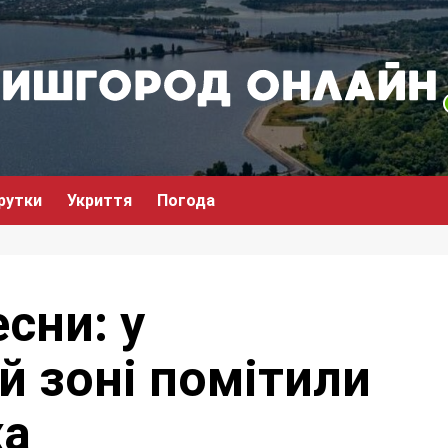
рутки
Укриття
Погода
сни: у
й зоні помітили
ха