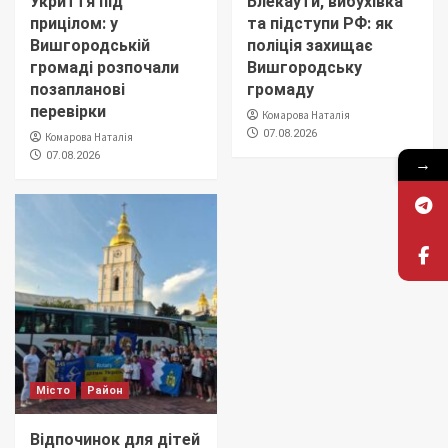
Укриття під
Блекаути, вибухівка
прицілом: у
та підступи РФ: як
Вишгородській
поліція захищає
громаді розпочали
Вишгородську
позапланові
громаду
перевірки
Комарова Наталія
07.08.2026
Комарова Наталія
07.08.2026
→
Місто
Район
Відпочинок для дітей