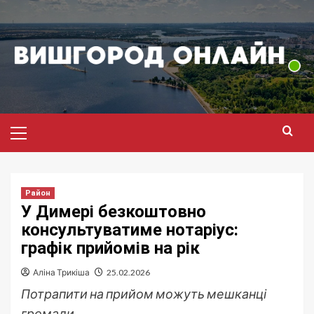
Перейти
до
вмісту
Головне
меню
Район
У Димері безкоштовно
консультуватиме нотаріус:
графік прийомів на рік
Аліна Трикіша
25.02.2026
Потрапити на прийом можуть мешканці
громади.