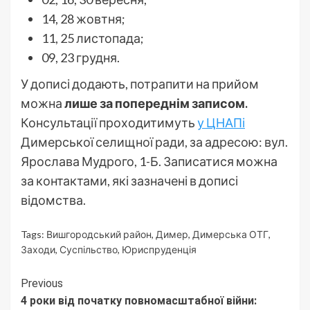
14, 28 жовтня;
11, 25 листопада;
09, 23 грудня.
У дописі додають, потрапити на прийом
можна
лише за попереднім записом.
Консультації проходитимуть
у ЦНАПі
Димерської селищної ради, за адресою: вул.
Ярослава Мудрого, 1-Б. Записатися можна
за контактами, які зазначені в дописі
відомства.
Tags:
Вишгородський район
,
Димер
,
Димерська ОТГ
,
Заходи
,
Суспільство
,
Юриспруденція
Continue
Previous
4 роки від початку повномасштабної війни:
Reading