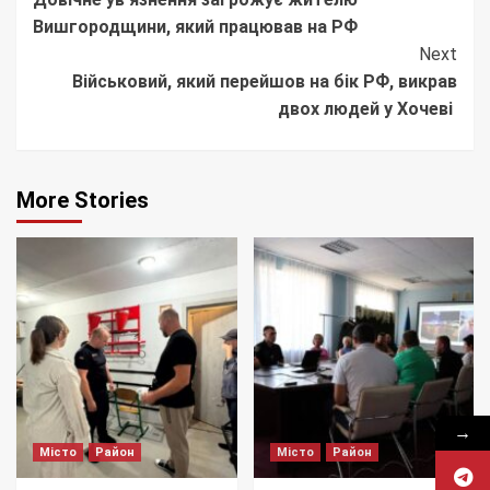
Reading
Вишгородщини, який працював на РФ
Next
Військовий, який перейшов на бік РФ, викрав
двох людей у Хочеві
More Stories
→
Місто
Район
Місто
Район