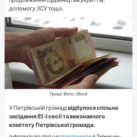
допомогу ЗСУ тощо.
Гроші. Фото: iStock
У Петрівській громаді
відбулося спільне
засідання 81‑ї сесії та виконавчого
комітету Петрівської громади.
Інформацію про це
повідомили
в Telegram-