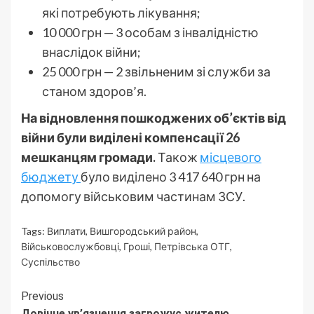
які потребують лікування;
10 000 грн — 3 особам з інвалідністю
внаслідок війни;
25 000 грн — 2 звільненим зі служби за
станом здоров’я.
На відновлення пошкоджених об’єктів від
війни були виділені компенсації 26
мешканцям громади.
Також
місцевого
бюджету
було виділено 3 417 640 грн на
допомогу військовим частинам ЗСУ.
Tags:
Виплати
,
Вишгородський район
,
Військовослужбовці
,
Гроші
,
Петрівська ОТГ
,
Суспільство
Continue
Previous
Довічне ув’язнення загрожує жителю