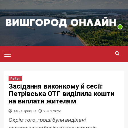
Перейти
до
вмісту
Головне
меню
Район
Засідання виконкому й сесії:
Петрівська ОТГ виділила кошти
на виплати жителям
Аліна Трикіша
20.02.2026
Окрім того, гроші були виділені
продовження будівництва укриттів,