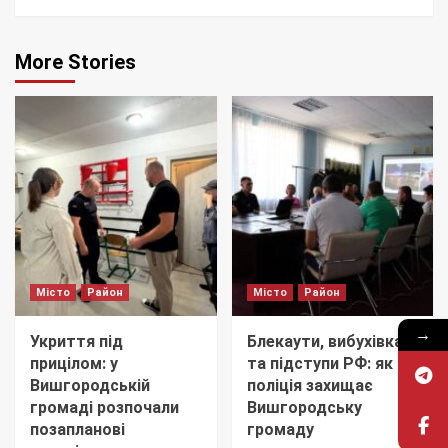
More Stories
Місто
Район
Місто
Район
→
Укриття під
Блекаути, вибухівка
прицілом: у
та підступи РФ: як
Вишгородській
поліція захищає
громаді розпочали
Вишгородську
позапланові
громаду