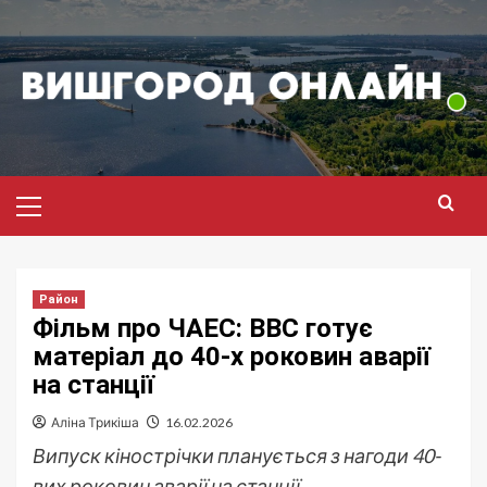
Перейти
до
вмісту
Головне
меню
Район
Фільм про ЧАЕС: BBC готує
матеріал до 40-х роковин аварії
на станції
Аліна Трикіша
16.02.2026
Випуск кінострічки планується з нагоди 40-
вих роковин аварії на станції.