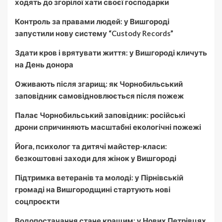
ходять до згорілої хати своєї господарки
Контроль за правами людей: у Вишгороді
запустили нову систему “Custody Records”
Здати кров і врятувати життя: у Вишгороді кличуть
на День донора
Оживають після згарищ: як Чорнобильський
заповідник самовідновлюється після пожеж
Палає Чорнобильський заповідник: російські
дрони спричиняють масштабні екологічні пожежі
Йога, психолог та дитячі майстер-класи:
безкоштовні заходи для жінок у Вишгороді
Підтримка ветеранів та молоді: у Пірнівській
громаді на Вишгородщині стартують нові
соцпроєкти
Водопостачання стане кращим: у Нових Петрівцях