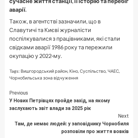
сучасне життя станції, її історію та перебіг
аварії.
Також, в агентстві зазначили, що в
Славутичі та Києві журналісти
поспілкувалися з працівниками, які стали
свідками аварії 1986 року та пережили
окупацію у 2022‑му.
Tags:
Вишгородський район
,
Кіно
,
Суспільство
,
ЧАЕС
,
Чорнобильська зона відчуження
Continue
Previous
У Нових Петрівцях пройде захід, на якому
Reading
заслухають звіт влади за 2025 рік
Next
Там, де немає людей: у заповіднику Чорнобиля
розповіли про життя вовків