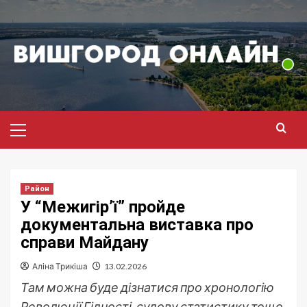
Перейти
до
вмісту
Головне
меню
Район
У “Межигір’ї” пройде
документальна виставка про
справи Майдану
Аліна Трикіша
13.02.2026
Там можна буде дізнатися про хронологію
Революції Гідності, судову статистику тощо.