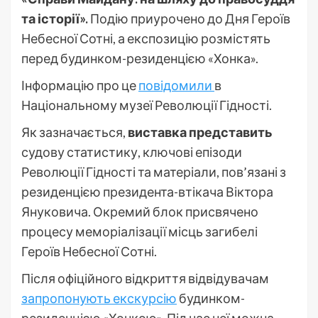
та історії».
Подію приурочено до Дня Героїв
Небесної Сотні, а експозицію розмістять
перед будинком-резиденцією «Хонка».
Інформацію про це
повідомили
в
Національному музеї Революції Гідності.
Як зазначається,
виставка представить
судову статистику, ключові епізоди
Революції Гідності та матеріали, пов’язані з
резиденцією президента-втікача Віктора
Януковича. Окремий блок присвячено
процесу меморіалізації місць загибелі
Героїв Небесної Сотні.
Після офіційного відкриття відвідувачам
запропонують екскурсію
будинком-
резиденцією «Хонкою». Під час неї можна