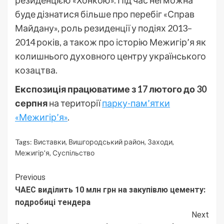
буде дізнатися більше про перебіг «Справ
Майдану», роль резиденції у подіях 2013–
2014 років, а також про історію Межигір’я як
колишнього духовного центру українського
козацтва.
Експозиція працюватиме з 17 лютого до 30
серпня
на території
парку-пам’ятки
«Межигір’я»
.
Tags:
Виставки
,
Вишгородський район
,
Заходи
,
Межигір'я
,
Суспільство
Continue
Previous
ЧАЕС виділить 10 млн грн на закупівлю цементу:
Reading
подробиці тендера
Next