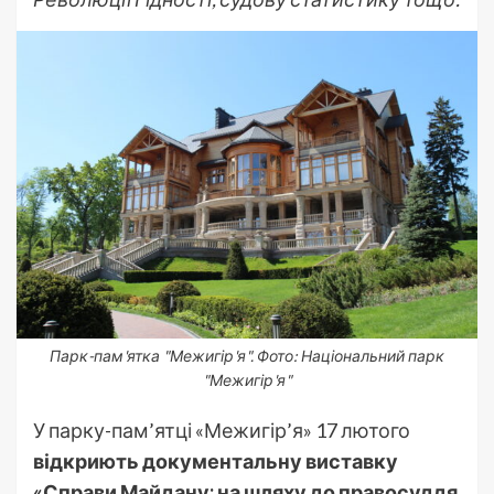
Парк-пам'ятка "Межигір'я". Фото: Національний парк
"Межигір'я"
У парку-пам’ятці «Межигір’я» 17 лютого
відкриють документальну виставку
«Справи Майдану: на шляху до правосуддя