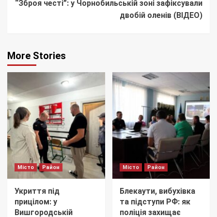
“Зброя честі”: у Чорнобильській зоні зафіксували
двобій оленів (ВІДЕО)
More Stories
Місто
Район
Місто
Район
Укриття під
Блекаути, вибухівка
прицілом: у
та підступи РФ: як
Вишгородській
поліція захищає