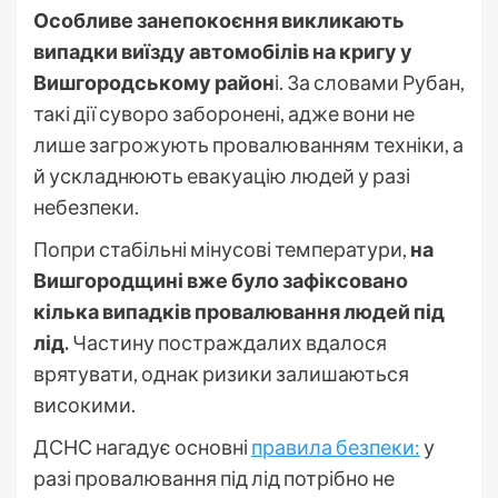
Особливе занепокоєння викликають
випадки виїзду автомобілів на кригу у
Вишгородському район
і. За словами Рубан,
такі дії суворо заборонені, адже вони не
лише загрожують провалюванням техніки, а
й ускладнюють евакуацію людей у разі
небезпеки.
Попри стабільні мінусові температури,
на
Вишгородщині вже було зафіксовано
кілька випадків провалювання людей під
лід.
Частину постраждалих вдалося
врятувати, однак ризики залишаються
високими.
ДСНС нагадує основні
правила безпеки:
у
разі провалювання під лід потрібно не