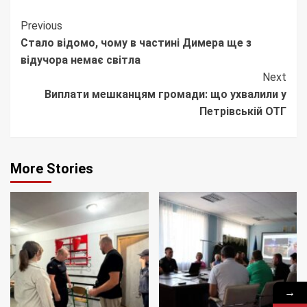
Continue
Previous
Стало відомо, чому в частині Димера ще з
Reading
відучора немає світла
Next
Виплати мешканцям громади: що ухвалили у
Петрівській ОТГ
More Stories
→