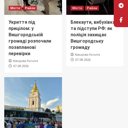
Місто
Район
Місто
Район
Укриття під
Блекаути, вибухівка
прицілом: у
та підступи РФ: як
Вишгородській
поліція захищає
громаді розпочали
Вишгородську
позапланові
громаду
перевірки
Комарова Наталія
07.08.2026
Комарова Наталія
07.08.2026