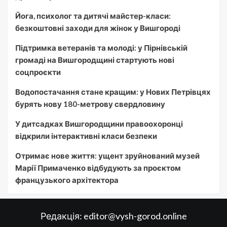
Йога, психолог та дитячі майстер-класи:
безкоштовні заходи для жінок у Вишгороді
Підтримка ветеранів та молоді: у Пірнівській
громаді на Вишгородщині стартують нові
соцпроєкти
Водопостачання стане кращим: у Нових Петрівцях
бурять нову 180-метрову свердловину
У дитсадках Вишгородщини правоохоронці
відкрили інтерактивні класи безпеки
Отримає нове життя: ущент зруйнований музей
Марії Примаченко відбудують за проєктом
французького архітектора
Редакція:
editor@vysh-gorod.online