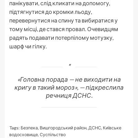
панікувати, слід кликати на допомогу,
підтягнутися до кромки льоду,
перевернутися на спину та вибиратися у
тому місці, де стався провал. Очевидцям
радять подавати потерпілому мотузку,
шарф чи гілку.
«Головна порада — не виходити на
кригу в такий мороз», — підкреслила
речниця ДСНС.
Tags:
Безпека
,
Вишгородський район
,
ДСНС
,
Київське
водосховище
,
Суспільство