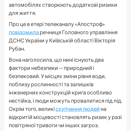
автомобілях створюють додаткові ризики
для життя.
Про це в етері телеканалу «Апостроф»
повідомила
речниця Головного управління
ДСНС України у Київській області Вікторія
Рубан.
Вона наголосила, що нині існують два
фактори небезпеки — природний і
безпековий. У місцях зміни рівня води,
поблизу рослинності та залишків
інженерних конструкцій крига особливо
нестійка, і люди можуть провалитися під лід.
Окрім того, великі
скупчення людей
на
відкритій місцевості становлять ризик у разі
повітряної тривоги чи інших загроз.