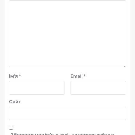
Ім'я
*
Email
*
Сайт
Зберегти моє ім'я, e-mail, та адресу сайту в