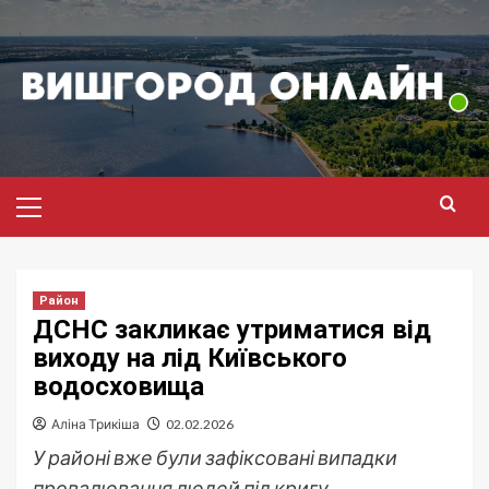
Перейти
до
вмісту
Головне
меню
Район
ДСНС закликає утриматися від
виходу на лід Київського
водосховища
Аліна Трикіша
02.02.2026
У районі вже були зафіксовані випадки
провалювання людей під кригу.