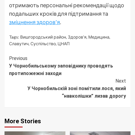
отримають персональні рекомендації щодо
подальших кроків для підтримання та
зміцнення здоров’я
.
Tags:
Вишгородський район
,
Здоров'я
,
Медицина
,
Славутич
,
Суспільство
,
ЦНАП
Continue
Previous
У Чорнобильському заповіднику проводять
Reading
протипожежні заходи
Next
У Чорнобильскій зоні помітили лося, який
“навколішки” лизав дорогу
More Stories