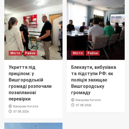
Місто
Район
Місто
Район
Укриття під
Блекаути, вибухівка
прицілом: у
та підступи РФ: як
Вишгородській
поліція захищає
громаді розпочали
Вишгородську
позапланові
громаду
перевірки
Комарова Наталія
07.08.2026
Комарова Наталія
07.08.2026