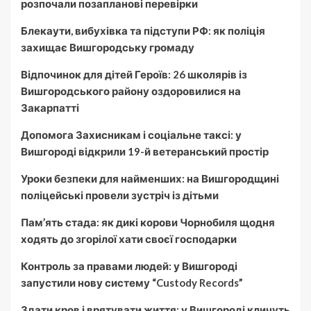
розпочали позапланові перевірки
Блекаути, вибухівка та підступи РФ: як поліція
захищає Вишгородську громаду
Відпочинок для дітей Героїв: 26 школярів із
Вишгородського району оздоровилися на
Закарпатті
Допомога Захисникам і соціальне таксі: у
Вишгороді відкрили 19-й ветеранський простір
Уроки безпеки для найменших: на Вишгородщині
поліцейські провели зустріч із дітьми
Пам’ять стада: як дикі корови Чорнобиля щодня
ходять до згорілої хати своєї господарки
Контроль за правами людей: у Вишгороді
запустили нову систему “Custody Records”
Здати кров і врятувати життя: у Вишгороді кличуть