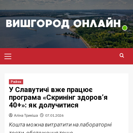
Перейти
до
вмісту
Головне
меню
Район
У Славутичі вже працює
програма «Скринінг здоров’я
40+»: як долучитися
Аліна Трикіша
07.01.2026
Кошта можна витратити на лабораторні
тести, обстеження тощо.