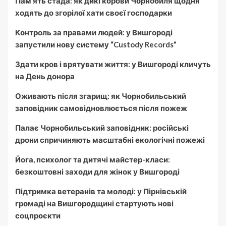
Пам’ять стада: як дикі корови Чорнобиля щодня
ходять до згорілої хати своєї господарки
Контроль за правами людей: у Вишгороді
запустили нову систему “Custody Records”
Здати кров і врятувати життя: у Вишгороді кличуть
на День донора
Оживають після згарищ: як Чорнобильський
заповідник самовідновлюється після пожеж
Палає Чорнобильський заповідник: російські
дрони спричиняють масштабні екологічні пожежі
Йога, психолог та дитячі майстер-класи:
безкоштовні заходи для жінок у Вишгороді
Підтримка ветеранів та молоді: у Пірнівській
громаді на Вишгородщині стартують нові
соцпроєкти