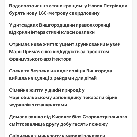
Водопостачання стане кращим: у Нових Петрівцях
бурять нову 180-метрову свердловину
У дитсадках Вишгородщини правоохоронці
відкрили інтерактивні класи безпеки
Отримає нове життя: ущент зруйнований музей
Марії Примаченко відбудують за проєктом
французького архітектора
Спека та безпека на воді: поліція Вишгорода
вийшла на вулиці з рейдами для дітей
Сімейне життя у дикій природі: у
Чорнобильському заповіднику показали сірих
журавлів з пташенятами
Димова завіса під Києвом: біля Старопетрівського
сміттєзвалища другу добу гасять пожежу
Свідчення з минулого: у мережі показали