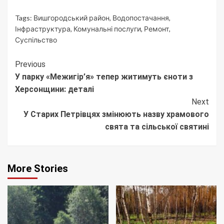
Tags:
Вишгородський район
,
Водопостачання
,
Інфраструктура
,
Комунальні послуги
,
Ремонт
,
Суспільство
Continue
Previous
У парку «Межигір’я» тепер житимуть єноти з
Reading
Херсонщини: деталі
Next
У Старих Петрівцях змінюють назву храмового
свята та сільської святині
More Stories