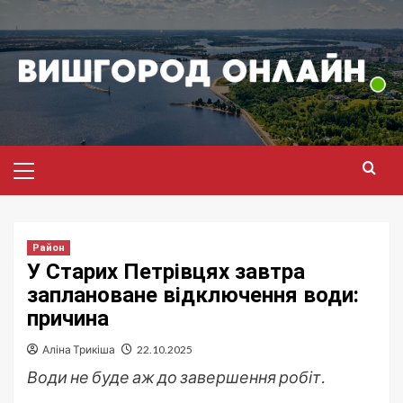
Перейти
до
вмісту
Головне
меню
Район
У Старих Петрівцях завтра
заплановане відключення води:
причина
Аліна Трикіша
22.10.2025
Води не буде аж до завершення робіт.