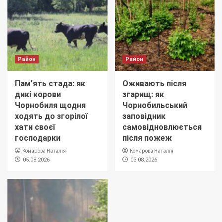
Район
Район
Пам’ять стада: як
Оживають після
дикі корови
згарищ: як
Чорнобиля щодня
Чорнобильський
ходять до згорілої
заповідник
хати своєї
самовідновлюється
господарки
після пожеж
Комарова Наталія
Комарова Наталія
05.08.2026
03.08.2026