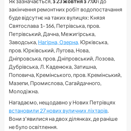
Як зазначається,
з 23 жовтня з 7:00
і до
закінчення ремонтних робіт водопостачання
буде відсутнє на таких вулицях: Князя
Святослава 1–166, Петрівська, пров.
Петрівський, Дачна, Межигірська,
Заводська,
Нагірна, Озерна,
Юрківська,
пров. Юрківський, Лугова, Нова,
Дніпровська, пров. Дніпровський, Лозова,
Дубрівська, Л. Каденюка, Затишна,
Поповича, Кремінського, пров. Кремінський,
Мазепи, Промислова, Сагайдачного,
Молодіжна.
Нагадаємо, нещодавно у Нових Петрівцях
встановили 27 нових вуличних ліхтарів
.
Вони з’явилися на двох ділянках, де раніше
не було освітлення.