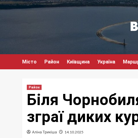
Перейти
до
вмісту
Місто
Район
Київщина
Україна
Марш
Район
Біля Чорнобил
зграї диких ку
Аліна Трикіша
14.10.2025