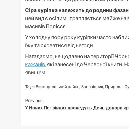
Сіра куріпка належить до родини фазан
цей вид є осілим і трапляється майже на в
масивів Полісся.
У холодну пору року куріпки часто набл
їжу та сховатися від негоди.
Нагадаємо, нещодавно на території Чор
кажанів
, які занесені до Червоної книги. 
явищем.
Tags:
Вишгородський район
,
Заповідник
,
Природа
,
Су
Continue
Previous
У Нових Петрівцях проведуть День донора кр
Reading