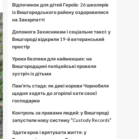
Відпочинок для дітей Героїв: 26 школярів
із Вишгородського району оздоровилися
на Закарпатті
Допомога Захисникам і соціальне таксі: у
Вишгороді відкрили 19-й ветеранський
простір
Уроки безпеки для найменших: на
Вишгородщині поліцейські провели
зустріч із дітьми
Пам’ять стада: як дикі корови Чорнобиля
щодня ходять до згорілої хати своєї
господарки
Контроль за правами людей: у Вишгороді
запустили нову систему “Custody Records”
Здати кров і врятувати життя: у