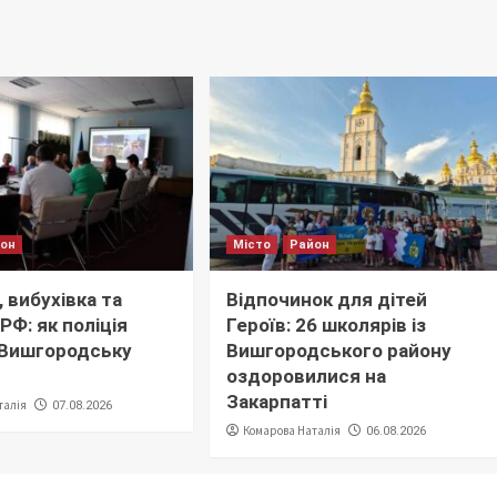
йон
Місто
Район
 вибухівка та
Відпочинок для дітей
РФ: як поліція
Героїв: 26 школярів із
 Вишгородську
Вишгородського району
оздоровилися на
Закарпатті
талія
07.08.2026
Комарова Наталія
06.08.2026