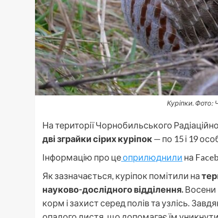
Куріпки. Фото:
На території Чорнобильського Радіаційн
дві зграйки сірих куріпок
— по 15 і 19 ос
Інформацію про це
оприлюднили
на Faceb
Як зазначається, куріпок помітили на
тер
науково-дослідного відділення.
Восени 
корм і захист серед полів та узлісь. Зав
опалого листя, що допомагає їм уникнут