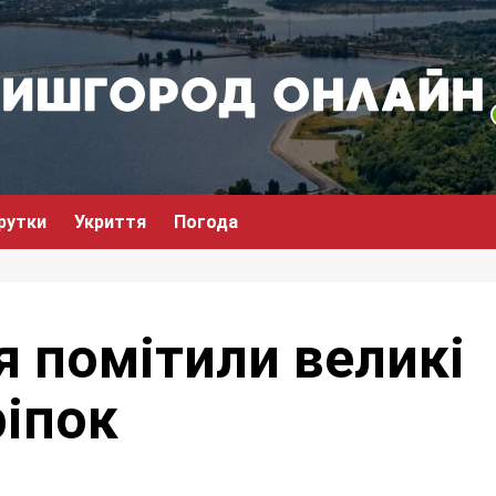
рутки
Укриття
Погода
я помітили великі
ріпок