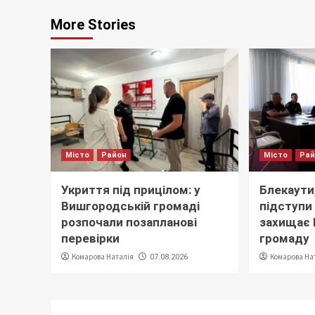
More Stories
Місто
Район
Місто
Ра
Укриття під прицілом: у
Блекаути,
Вишгородській громаді
підступи 
розпочали позапланові
захищає
перевірки
громаду
Комарова Наталія
Комарова На
07.08.2026