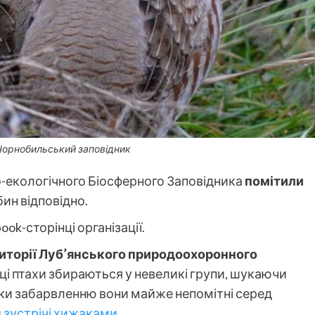
 Чорнобильський заповідник
о-екологічного Біосферного Заповідника
помітили
обин відповідно.
ook-сторінці організації.
иторії Луб’янського природоохоронного
ці птахи збираються у невеликі групи, шукаючи
дяки забарвленню вони майже непомітні серед
и
зустрічі хижаками
.