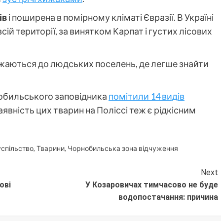
ів
і поширена в помірному кліматі Євразії. В Україні
сій території, за винятком Карпат і густих лісових
ижаються до людських поселень, де легше знайти
нобильського заповідника
помітили 14 видів
Наявність цих тварин на Поліссі теж є рідкісним
спільство
,
Тварини
,
Чорнобильська зона відчуження
Next
ові
У Козаровичах тимчасово не буде
водопостачання: причина