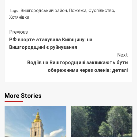
Tags:
Вишгородський район
,
Пожежа
,
Суспільство
,
Хотянівка
Continue
Previous
РФ вкорте атакувала Київщину: на
Reading
Вишгородщині є руйнування
Next
Водіїв на Вишгородщині закликають бути
обережними через оленів: деталі
More Stories