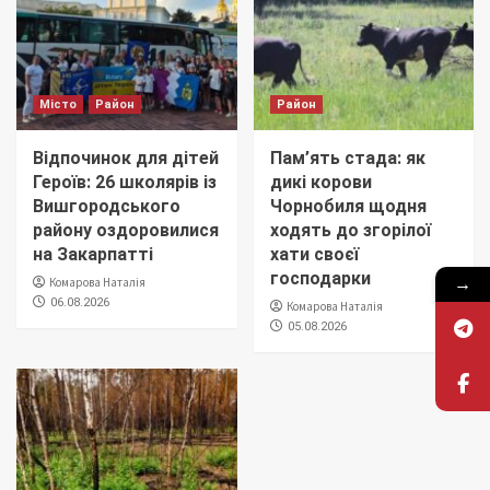
Місто
Район
Район
Відпочинок для дітей
Пам’ять стада: як
Героїв: 26 школярів із
дикі корови
Вишгородського
Чорнобиля щодня
району оздоровилися
ходять до згорілої
на Закарпатті
хати своєї
господарки
→
Комарова Наталія
06.08.2026
Комарова Наталія
05.08.2026