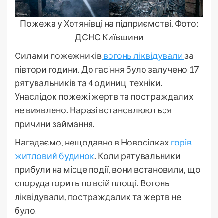
Пожежа у Хотянівці на підприємстві. Фото:
ДСНС Київщини
Силами пожежників
вогонь ліквідували
за
півтори години. До гасіння було залучено 17
рятувальників та 4 одиниці техніки.
Унаслідок пожежі жертв та постраждалих
не виявлено. Наразі встановлюються
причини займання.
Нагадаємо, нещодавно в Новосілках
горів
житловий будинок
. Коли рятувальники
прибули на місце події, вони встановили, що
споруда горить по всій площі. Вогонь
ліквідували, постраждалих та жертв не
було.