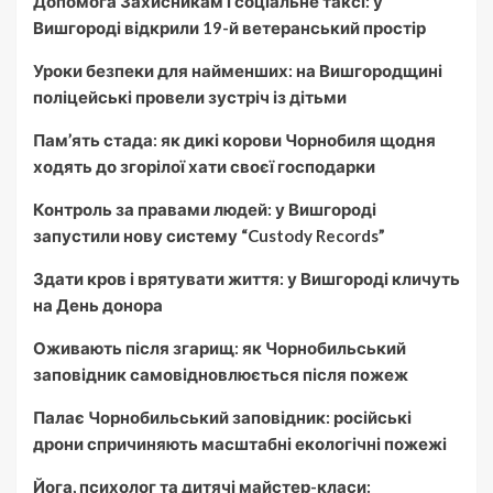
Допомога Захисникам і соціальне таксі: у
Вишгороді відкрили 19-й ветеранський простір
Уроки безпеки для найменших: на Вишгородщині
поліцейські провели зустріч із дітьми
Пам’ять стада: як дикі корови Чорнобиля щодня
ходять до згорілої хати своєї господарки
Контроль за правами людей: у Вишгороді
запустили нову систему “Custody Records”
Здати кров і врятувати життя: у Вишгороді кличуть
на День донора
Оживають після згарищ: як Чорнобильський
заповідник самовідновлюється після пожеж
Палає Чорнобильський заповідник: російські
дрони спричиняють масштабні екологічні пожежі
Йога, психолог та дитячі майстер-класи: