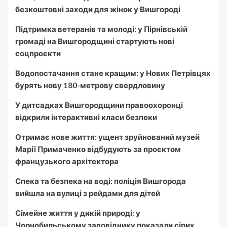
безкоштовні заходи для жінок у Вишгороді
Підтримка ветеранів та молоді: у Пірнівській
громаді на Вишгородщині стартують нові
соцпроєкти
Водопостачання стане кращим: у Нових Петрівцях
бурять нову 180-метрову свердловину
У дитсадках Вишгородщини правоохоронці
відкрили інтерактивні класи безпеки
Отримає нове життя: ущент зруйнований музей
Марії Примаченко відбудують за проєктом
французького архітектора
Спека та безпека на воді: поліція Вишгорода
вийшла на вулиці з рейдами для дітей
Сімейне життя у дикій природі: у
Чорнобильському заповіднику показали сірих