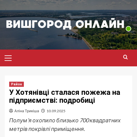
Перейти
до
вмісту
Головне
меню
Район
У Хотянівці сталася пожежа на
підприємстві: подробиці
Аліна Трикіша
10.09.2025
Полум’я охопило близько 700 квадратних
метрів покрівлі приміщення.