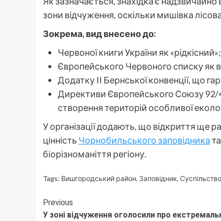
Як зазначається, знахідка є надзвичайно
зони відчуження, оскільки мишівка лісо
Зокрема, вид внесено до:
Червоної книги України як «рідкісний»;
Європейського Червоного списку як в
Додатку II Бернської конвенції, що г
Директиви Європейського Союзу 92/43
створення територій особливої еколог
У організації додають, що відкриття ще
цінність
Чорнобильського заповідника
та
біорізноманіття регіону.
Tags:
Вишгородський район
,
Заповідник
,
Суспільств
Continue
Previous
У зоні відчуження оголосили про екстремаль
Reading