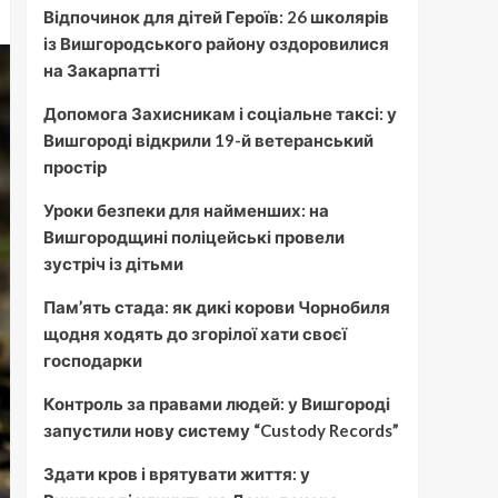
Відпочинок для дітей Героїв: 26 школярів
із Вишгородського району оздоровилися
на Закарпатті
Допомога Захисникам і соціальне таксі: у
Вишгороді відкрили 19-й ветеранський
простір
Уроки безпеки для найменших: на
Вишгородщині поліцейські провели
зустріч із дітьми
Пам’ять стада: як дикі корови Чорнобиля
щодня ходять до згорілої хати своєї
господарки
Контроль за правами людей: у Вишгороді
запустили нову систему “Custody Records”
Здати кров і врятувати життя: у