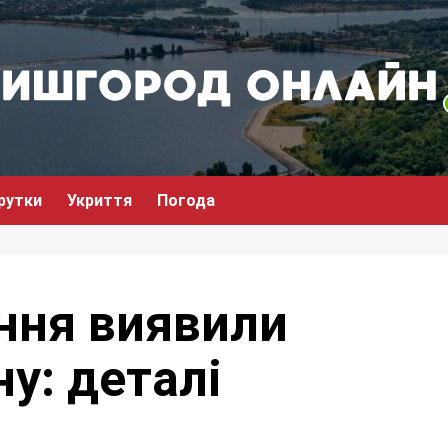
рутки
Укриття
Погода
ення виявили
ну: деталі