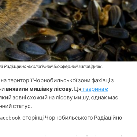
й Радіаційно-екологічний Біосферний заповідник.
на території Чорнобильської зони фахівці з
ни
виявили мишівку лісову.
Ця
тварина є
який зовні схожий на лісову мишу, однак має
нний статус.
Facebook-сторінці Чорнобильського Радіаційно-