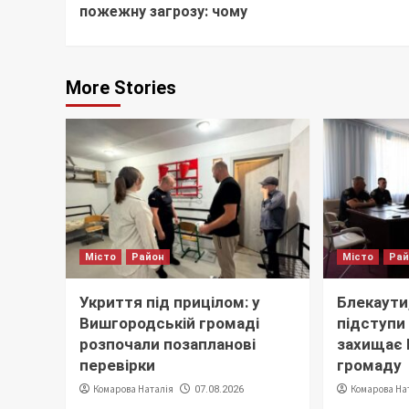
пожежну загрозу: чому
More Stories
Місто
Район
Місто
Ра
Укриття під прицілом: у
Блекаути,
Вишгородській громаді
підступи 
розпочали позапланові
захищає
перевірки
громаду
Комарова Наталія
Комарова На
07.08.2026