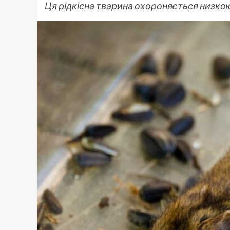
Ця рідкісна тварина охороняється низко