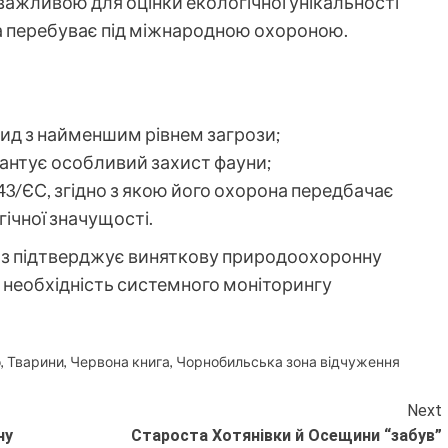
 важливою для оцінки екологічної унікальності
ва перебуває під міжнародною охороною.
ид з найменшим рівнем загрози;
арантує особливий захист фауни;
/ЄС, згідно з якою його охорона передбачає
ічної значущості.
 раз підтверджує виняткову природоохоронну
 необхідність системного моніторингу
о
,
Тварини
,
Червона книга
,
Чорнобильська зона відчуження
Next
ну
Староста Хотянівки й Осещини “забув”