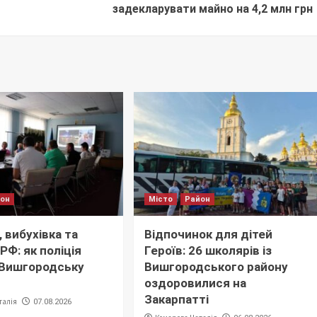
задекларувати майно на 4,2 млн грн
йон
Місто
Район
 вибухівка та
Відпочинок для дітей
РФ: як поліція
Героїв: 26 школярів із
 Вишгородську
Вишгородського району
оздоровилися на
Закарпатті
талія
07.08.2026