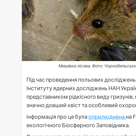
Мишівка лісова. Фото: Чорнобильськи
Під час проведення польових досліджень 
Інституту ядерних досліджень НАН Украї
представником рідкісного виду гризунів, 
значно довший хвіст та особливий охоро
Інформація про це була
оприлюднена
на 
екологічного Біосферного Заповідника.