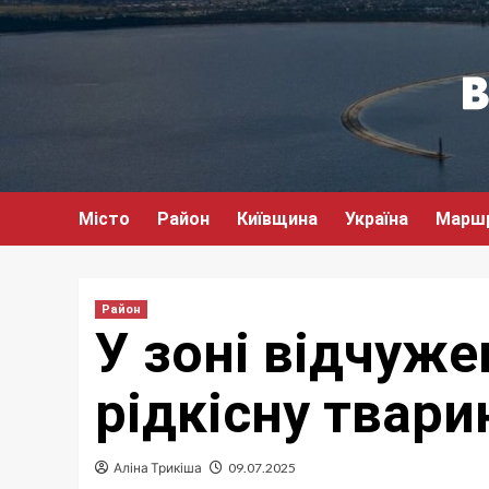
Перейти
до
вмісту
Місто
Район
Київщина
Україна
Марш
Район
У зоні відчуж
рідкісну твари
Аліна Трикіша
09.07.2025