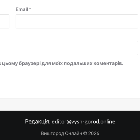
Email
*
у в цьому браузері для моїх подальших коментарів.
Редакція:
editor@vysh-gorod.online
Вишгород Онлайн © 2026