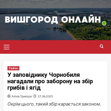
Перейти
до
вмісту
Головне
меню
Район
У заповіднику Чорнобиля
нагадали про заборону на збір
грибів і ягід
Аліна Трикіша
17.06.2025
Окрім цього, такий збір карається законом.