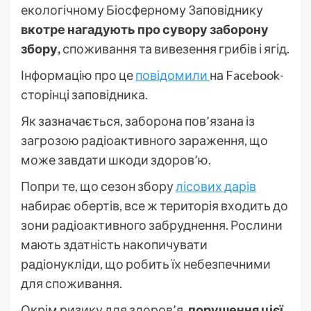
екологічному Біосферному Заповіднику
вкотре нагадують про сувору заборону
збору,
споживання та вивезення грибів і ягід.
Інформацію про це
повідомили
на Facebook-
сторінці заповідника.
Як зазначається, заборона пов’язана із
загрозою радіоактивного зараження, що
може завдати шкоди здоров’ю.
Попри те, що сезон збору
лісових дарів
набирає обертів, все ж територія входить до
зони радіоактивного забруднення. Рослини
мають здатність накопичувати
радіонукліди, що робить їх небезпечними
для споживання.
Окрім ризику для здоров’я,
порушення цієї