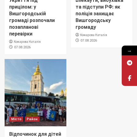
Укриття під
Блекаути, вибухівка
прицілом: у
та підступи РФ: як
Вишгородській
поліція захищає
громаді розпочали
Вишгородську
позапланові
громаду
перевірки
Комарова Наталія
07.08.2026
Комарова Наталія
07.08.2026
→
Місто
Район
Відпочинок для дітей