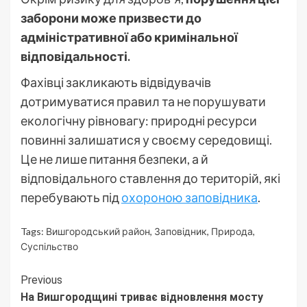
заборони може призвести до
адміністративної або кримінальної
відповідальності.
Фахівці закликають відвідувачів
дотримуватися правил та не порушувати
екологічну рівновагу: природні ресурси
повинні залишатися у своєму середовищі.
Це не лише питання безпеки, а й
відповідального ставлення до територій, які
перебувають під
охороною заповідника
.
Tags:
Вишгородський район
,
Заповідник
,
Природа
,
Суспільство
Continue
Previous
На Вишгородщині триває відновлення мосту
Reading