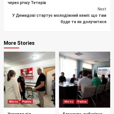
через річку Тетерів
Next
У Демидові стартує молодіжний кемп: що там
буде та як долучитися
More Stories
Місто
Район
Місто
Район