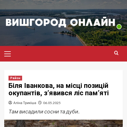
Перейти
до
вмісту
Головне
меню
Район
Біля Іванкова, на місці позицій
окупантів, з’явився ліс пам’яті
Аліна Трикіша
06.05.2025
Там висадили сосни та дуби.