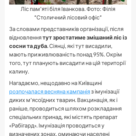
Ліс пам’яті біля Іванкова. Фото: Філія
“Столичний лісовий офіс”
За словами представників організації, після
відновлення
тут зростатиме змішаний ліс із
сосни та дуба.
Сіянці, які тут висадили,
мають приживлюваність понад 95%. Окрім
того, тут планують висадити на цій території
калину.
Нагадаємо, нещодавно на Київщині
розпочалася весняна кампанія
з імунізації
диких м’ясоїдних тварин. Вакцинація, як і
раніше, проводиться шляхом розкладання
спеціальних принад, які містять препарат
«Рабігард». Імунізація проводиться у
визначених зонах, оминаючи населені