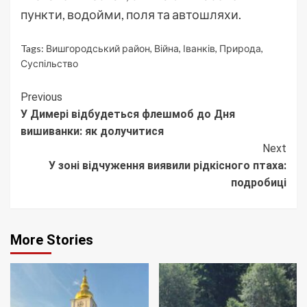
пункти, водойми, поля та автошляхи.
Tags:
Вишгородський район
,
Війна
,
Іванків
,
Природа
,
Суспільство
Continue
Previous
У Димері відбудеться флешмоб до Дня
Reading
вишиванки: як долучитися
Next
У зоні відчуження виявили рідкісного птаха:
подробиці
More Stories