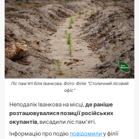
Ліс пам'яті біля Іванкова. Фото: Філія "Столичний лісовий
офіс"
Неподалік Іванкова на місці,
де раніше
розташовувалися позиції російських
окупантів,
висадили ліс пам’яті.
Інформацію про подію
повідомили
у філії