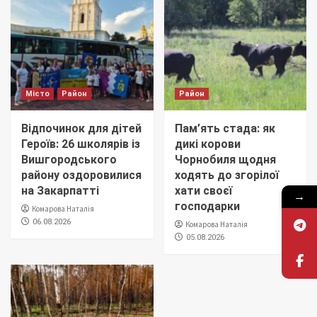
Місто
Район
Район
Відпочинок для дітей
Пам’ять стада: як
Героїв: 26 школярів із
дикі корови
Вишгородського
Чорнобиля щодня
району оздоровилися
ходять до згорілої
на Закарпатті
хати своєї
→
господарки
Комарова Наталія
06.08.2026
Комарова Наталія
05.08.2026