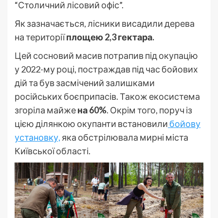
“Столичний лісовий офіс”.
Як зазначається, лісники висадили дерева
на території
площею 2,3 гектара.
Цей сосновий масив потрапив під окупацію
у 2022-му році, постраждав під час бойових
дій та був засмічений залишками
російських боєприпасів. Також екосистема
згоріла майже
на 60%
. Окрім того, поруч із
цією ділянкою окупанти встановили
бойову
установку,
яка обстрілювала мирні міста
Київської області.