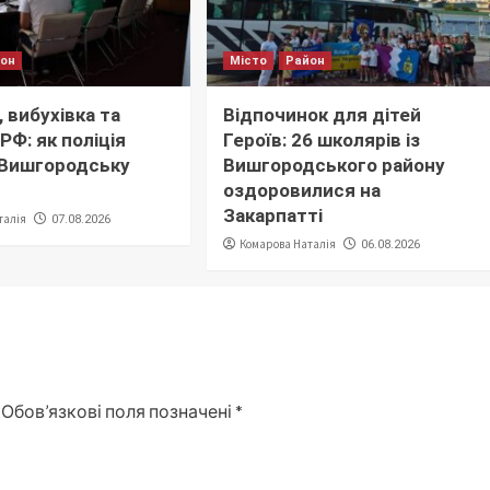
йон
Місто
Район
 вибухівка та
Відпочинок для дітей
РФ: як поліція
Героїв: 26 школярів із
 Вишгородську
Вишгородського району
оздоровилися на
Закарпатті
талія
07.08.2026
Комарова Наталія
06.08.2026
Обов’язкові поля позначені
*