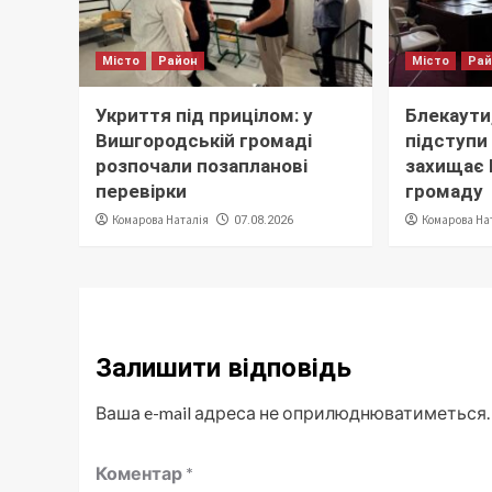
Місто
Район
Місто
Ра
Укриття під прицілом: у
Блекаути,
Вишгородській громаді
підступи 
розпочали позапланові
захищає
перевірки
громаду
Комарова Наталія
Комарова На
07.08.2026
Залишити відповідь
Ваша e-mail адреса не оприлюднюватиметься.
Коментар
*