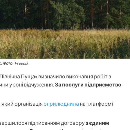
с. Фото: Freepik
Північна Пуща» визначило виконавця робіт з
ни у зоні відчуження.
За послуги підприємство
, який організація
оприлюднила
на платформі
авершилося підписанням договору
з єдиним