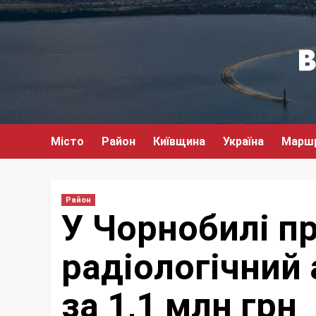
Перейти
до
вмісту
Місто
Район
Київщина
Україна
Марш
Район
У Чорнобилі п
радіологічний 
за 1,1 млн грн