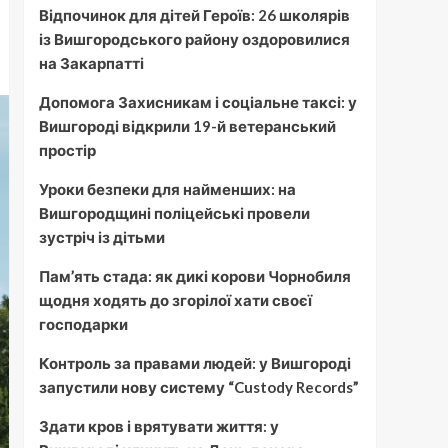
Відпочинок для дітей Героїв: 26 школярів
із Вишгородського району оздоровилися
на Закарпатті
Допомога Захисникам і соціальне таксі: у
Вишгороді відкрили 19-й ветеранський
простір
Уроки безпеки для найменших: на
Вишгородщині поліцейські провели
зустріч із дітьми
Пам’ять стада: як дикі корови Чорнобиля
щодня ходять до згорілої хати своєї
господарки
Контроль за правами людей: у Вишгороді
запустили нову систему “Custody Records”
Здати кров і врятувати життя: у