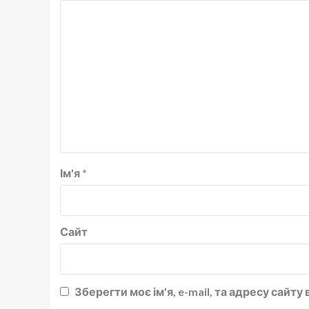
Ім'я
*
Сайт
Зберегти моє ім'я, e-mail, та адресу сайт