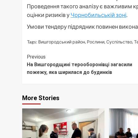
Проведення такого аналізу є важливим кр
оцінки ризиків у
Чорнобильській зоні
.
Умови тендеру підрядник повинен викон
Tags:
Вишгородський район
,
Рослини
,
Суспільство
,
Т
Continue
Previous
На Вишгородщині терооборонівці загасили
Reading
пожежу, яка ширилася до будинків
More Stories