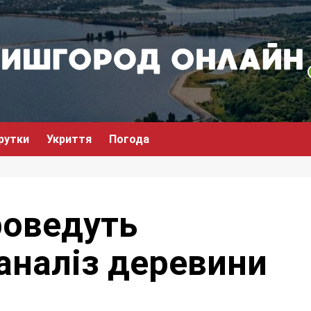
рутки
Укриття
Погода
роведуть
аналіз деревини