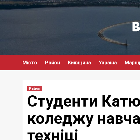
Перейти
до
вмісту
Місто
Район
Київщина
Україна
Марш
Район
Студенти Кат
коледжу навча
техніці