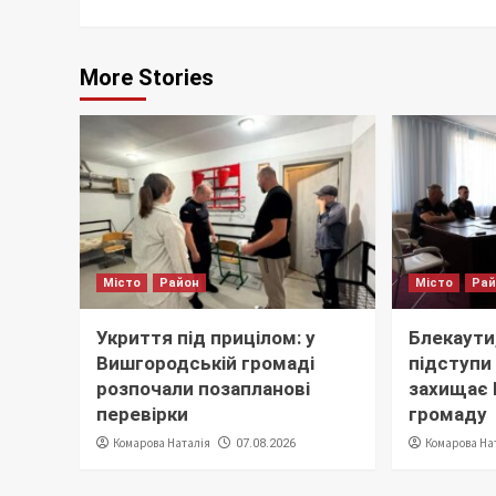
More Stories
Місто
Район
Місто
Ра
Укриття під прицілом: у
Блекаути,
Вишгородській громаді
підступи 
розпочали позапланові
захищає
перевірки
громаду
Комарова Наталія
Комарова На
07.08.2026