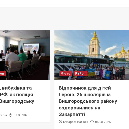
йон
Місто
Район
 вибухівка та
Відпочинок для дітей
РФ: як поліція
Героїв: 26 школярів із
 Вишгородську
Вишгородського району
оздоровилися на
Закарпатті
талія
07.08.2026
Комарова Наталія
06.08.2026