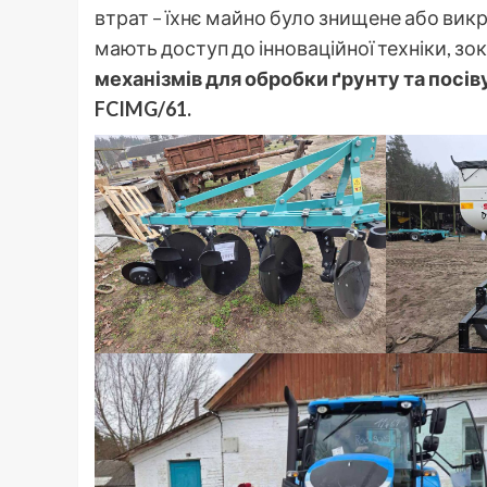
втрат – їхнє майно було знищене або вик
мають доступ до інноваційної техніки, з
механізмів для обробки ґрунту та посів
FCIMG/61.