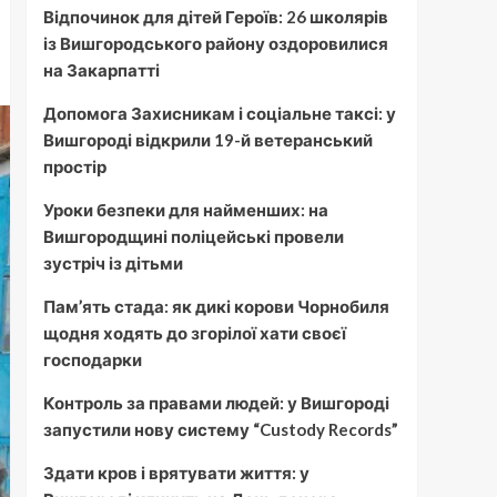
Відпочинок для дітей Героїв: 26 школярів
із Вишгородського району оздоровилися
на Закарпатті
Допомога Захисникам і соціальне таксі: у
Вишгороді відкрили 19-й ветеранський
простір
Уроки безпеки для найменших: на
Вишгородщині поліцейські провели
зустріч із дітьми
Пам’ять стада: як дикі корови Чорнобиля
щодня ходять до згорілої хати своєї
господарки
Контроль за правами людей: у Вишгороді
запустили нову систему “Custody Records”
Здати кров і врятувати життя: у