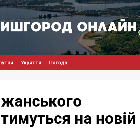
рутки
Укриття
Погода
южанського
тимуться на новій