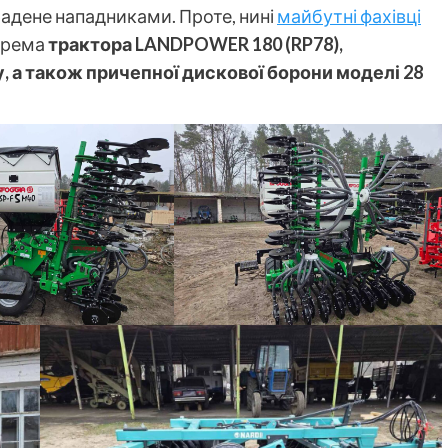
радене нападниками. Проте, нині
майбутні фахівці
окрема
трактора LANDPOWER 180 (RP78),
у, а також причепної дискової борони моделі 28