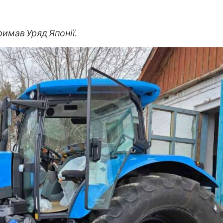
римав Уряд Японії.