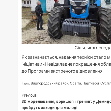
Сільськогоспода
Як зазначається, надання техніки стало
ініціативи «Невідкладне покращення обла
до Програми екстреного відновлення.
Tags:
Вишгородський район
,
Освіта
,
Партнери
,
Суспі
Continue
Previous
3D моделювання, воркшоп і тренінг: у Демидо
Reading
пройдуть заходи для молоді