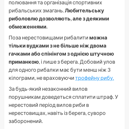
полювання та організація спортивних
рибальських змагань.
Любительську
риболовлю дозволяють, але з деякими
обмеженнями.
Поза нерестовищами рибалити
можна
тільки вудками з не більше ніж двома
гачками або спінінгом з однією штучною
приманкою
, і лише з берега. Добовий улов
для одного рибалки має бути менш ніж 3
кілограми, не враховуючи
трофейну рибу.
За будь-який незаконний вилов
порушникам доведеться сплатити штраф. У
нерестовий період вилов риби в
нерестовищах, навіть із берега, суворо
заборонений.