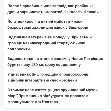
Палає Чорнобильський заповідник: російські
дрони спричиняють масштабні екологічні пожежі
Йога, психолог та дитячі майстер-класи:
безкоштовні заходи для жінок у Вишгороді
Підтримка ветеранів та молоді: у Пірнівській
громаді на Вишгородщині стартують нові
соцпроєкти
Водопостачання стане кращим: у Нових Петрівцях
бурять нову 180-метрову свердловину
У дитсадках Вишгородщини правоохоронці
відкрили інтерактивні класи безпеки
Отримає нове життя: ущент зруйнований музей
Марії Примаченко відбудують за проєктом
французького архітектора