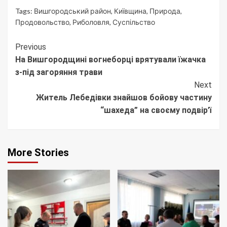
Tags:
Вишгородський район
,
Київщина
,
Природа
,
Продовольство
,
Риболовля
,
Суспільство
Continue
Previous
На Вишгородщині вогнеборці врятували їжачка
Reading
з-під загоряння трави
Next
Житель Лебедівки знайшов бойову частину
“шахеда” на своєму подвір’ї
More Stories