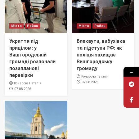
Місто
Район
Місто
Район
Укриття під
Блекаути, вибухівка
прицілом: у
та підступи РФ: як
Вишгородській
поліція захищає
громаді розпочали
Вишгородську
позапланові
громаду
→
перевірки
Комарова Наталія
07.08.2026
Комарова Наталія
07.08.2026