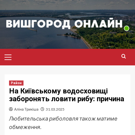
Перейти
до
вмісту
Головне
меню
Район
На Київському водосховищі
заборонять ловити рибу: причина
Аліна Трикіша
31.03.2025
Любительська риболовля також матиме
обмеження.