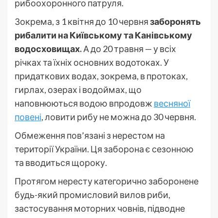
рибоохоронного патруля.
Зокрема, з 1 квітня до 10 червня
заборонять
рибалити на Київському та Канівському
водосховищах.
А до 20 травня — у всіх
річках та їхніх основних водотоках. У
придаткових водах, зокрема, в протоках,
гирлах, озерах і водоймах, що
наповнюються водою впродовж
весняної
повені
, ловити рибу не можна до 30 червня.
Обмеження пов’язані з нерестом на
території України. Ця заборона є сезонною
та вводиться щороку.
Протягом нересту категорично заборонене
будь-який промисловий вилов риби,
застосування моторних човнів, підводне