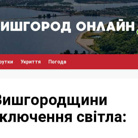
рутки
Укриття
Погода
 Вишгородщини
ключення світла: