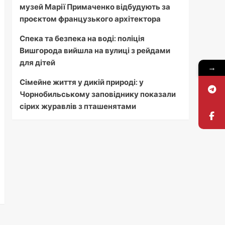
музей Марії Примаченко відбудують за
проєктом французького архітектора
Спека та безпека на воді: поліція
Вишгорода вийшла на вулиці з рейдами
для дітей
→
Сімейне життя у дикій природі: у
Чорнобильському заповіднику показали
сірих журавлів з пташенятами