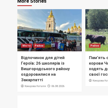
More Stories
Місто
Район
Район
Відпочинок для дітей
Пам’ять с
Героїв: 26 школярів із
корови Ч
Вишгородського району
ходять до
оздоровилися на
своєї го
Закарпатті
Комарова На
Комарова Наталія
06.08.2026