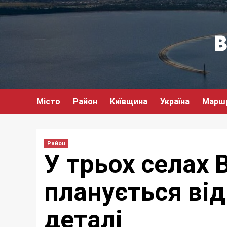
Перейти
до
вмісту
Місто
Район
Київщина
Україна
Марш
Район
У трьох селах
планується від
деталі