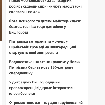
Палає Чорнобильський заповідник:
російські дрони спричиняють масштабні
екологічні пожежі
Йога, психолог та дитячі майстер-класи:
безкоштовні заходи для жінок у
Вишгороді
Підтримка ветеранів та молоді: у
Пірнівській громаді на Вишгородщині
стартують нові соцпроєкти
Водопостачання стане кращим: у Нових
Петрівцях бурять нову 180-метрову
свердловину
У дитсадках Вишгородщини
правоохоронці відкрили інтерактивні
класи безпеки
Отримає нове життя: ущент зруйнований