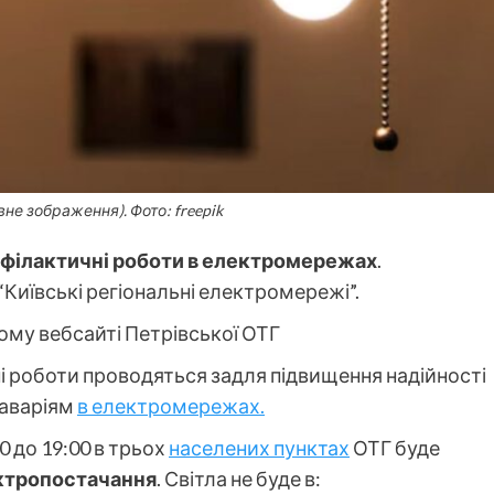
вне зображення). Фото: freepik
філактичні роботи в електромережах
.
Київські регіональні електромережі”.
ному вебсайті Петрівської ОТГ
і роботи проводяться задля підвищення надійності
 аваріям
в електромережах.
00 до 19:00 в трьох
населених пунктах
ОТГ буде
ктропостачання
. Світла не буде в: