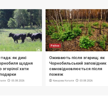
Район
тада: як дикі
Оживають після згарищ: як
орнобиля щодня
Чорнобильський заповідник
 згорілої хати
самовідновлюється після
сподарки
пожеж
талія
Комарова Наталія
05.08.2026
03.08.2026