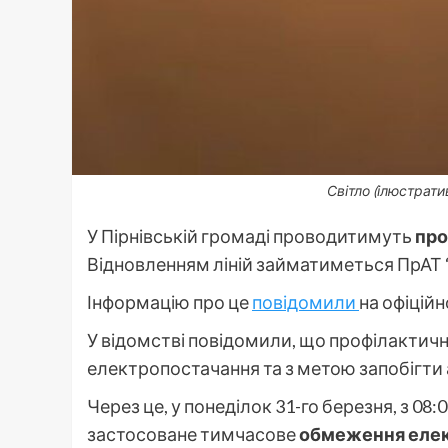
Світло (ілюстрати
У Пірнівській громаді проводитимуть
про
Відновленням ліній займатиметься ПрАТ “
Інформацію про це
повідомили
на офіцій
У відомстві повідомили, що профілактичн
електропостачання та з метою запобігти
Через це, у понеділок 31-го березня, з 08:
застосоване тимчасове
обмеження еле