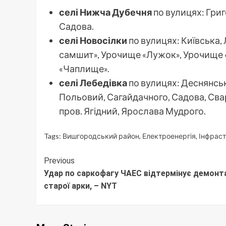
селі Нижча Дубечня
по вулицях: Григ
Садова.
селі Новосілки
по вулицях: Київська,
самшит», Урочище «Лужок», Урочище 
«Чаплище».
селі Лебедівка
по вулицях: Деснянськ
Польовий, Сагайдачного, Садова, Сва
пров. Ягідний, Ярослава Мудрого.
Tags:
Вишгородський район
,
Електроенергія
,
Інфрас
Continue
Previous
Удар по саркофагу ЧАЕС відтермінує демон
Reading
старої арки, – NYT