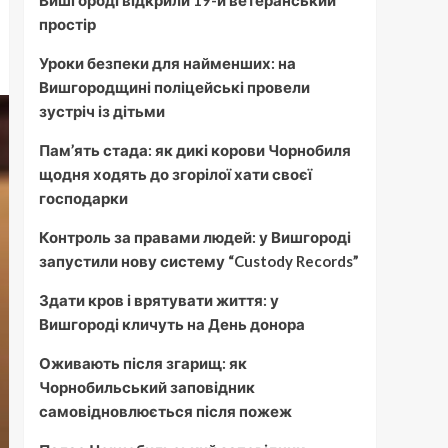
Вишгороді відкрили 19-й ветеранський
простір
Уроки безпеки для найменших: на
Вишгородщині поліцейські провели
зустріч із дітьми
Пам’ять стада: як дикі корови Чорнобиля
щодня ходять до згорілої хати своєї
господарки
Контроль за правами людей: у Вишгороді
запустили нову систему “Custody Records”
Здати кров і врятувати життя: у
Вишгороді кличуть на День донора
Оживають після згарищ: як
Чорнобильський заповідник
самовідновлюється після пожеж