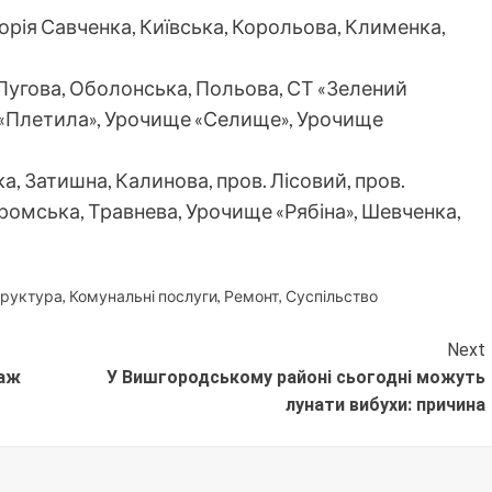
орія Савченка, Київська, Корольова, Клименка,
 Лугова, Оболонська, Польова, СТ «Зелений
«Плетила», Урочище «Селище», Урочище
а, Затишна, Калинова, пров. Лісовий, пров.
ромська, Травнева, Урочище «Рябіна», Шевченка,
труктура
,
Комунальні послуги
,
Ремонт
,
Суспільство
Next
таж
У Вишгородському районі сьогодні можуть
лунати вибухи: причина