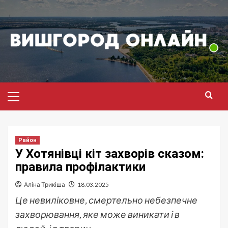
Перейти
до
вмісту
Головне
меню
Район
У Хотянівці кіт захворів сказом:
правила профілактики
Аліна Трикіша
18.03.2025
Це невиліковне, смертельно небезпечне
захворювання, яке може виникати і в