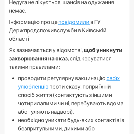
Недуга не лікується, шансів на одужання
немає.
Інформацію про це
повідомили
в ГУ
Держпродспоживслужби в Київській
області
Як зазначається у відомстві,
щоб уникнути
захворювання на сказ,
слід керуватися
такими правилами:
проводити регулярну вакцинацію
своїх
улюбленців
проти сказу, попри їхній
спосіб життя (контактують з іншими
чотирилапими чи ні, перебувають вдома
або гуляють надворі).
необхідно уникати будь-яких контактів із
безпритульними, дикими або