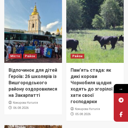
Місто
Район
Район
Відпочинок для дітей
Пам’ять стада: як
Героїв: 26 школярів із
дикі корови
Вишгородського
Чорнобиля щодня
→
району оздоровилися
ходять до згорілої
на Закарпатті
хати своєї
господарки
Комарова Наталія
06.08.2026
Комарова Наталія
05.08.2026