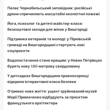
Палає Чорнобильський заповідник: російські
дрони спричиняють масштабні екологічні пожежі
Йога, психолог та дитячі майстер-класи:
безкоштовні заходи для жінок у Вишгороді
Підтримка ветеранів та молоді: у Пірнівській
громаді на Вишгородщині стартують нові
соцпроєкти
Водопостачання стане кращим: у Нових Петрівцях
бурять нову 180-метрову свердловину
У дитсадках Вишгородщини правоохоронці
відкрили інтерактивні класи безпеки
Отримає нове життя: ущент зруйнований музей
Марії Примаченко відбудують за проєктом
французького архітектора