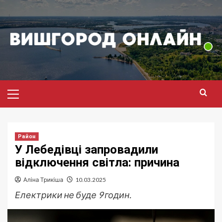
Перейти
до
вмісту
Головне
меню
Район
У Лебедівці запровадили
відключення світла: причина
Аліна Трикіша
10.03.2025
Електрики не буде 9 годин.