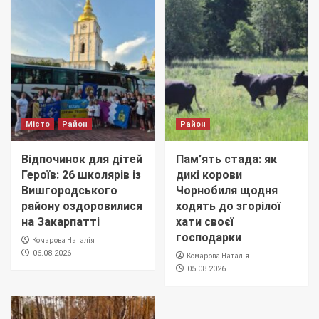
Місто
Район
Район
Відпочинок для дітей
Пам’ять стада: як
Героїв: 26 школярів із
дикі корови
Вишгородського
Чорнобиля щодня
району оздоровилися
ходять до згорілої
на Закарпатті
хати своєї
господарки
Комарова Наталія
06.08.2026
Комарова Наталія
05.08.2026