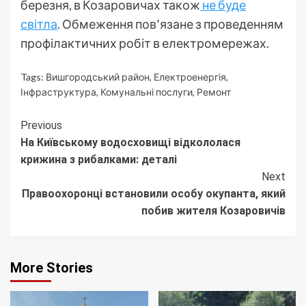
березня, в Козаровичах також
не буде
світла
. Обмеження пов’язане з проведенням
профілактичних робіт в електромережах.
Tags:
Вишгородський район
,
Електроенергія
,
Інфраструктура
,
Комунальні послуги
,
Ремонт
Continue
Previous
На Київському водосховищі відкололася
Reading
крижина з рибалками: деталі
Next
Правоохоронці встановили особу окупанта, який
побив жителя Козаровичів
More Stories