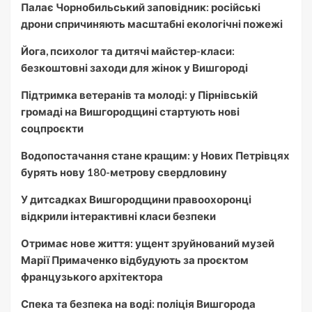
Палає Чорнобильський заповідник: російські
дрони спричиняють масштабні екологічні пожежі
Йога, психолог та дитячі майстер-класи:
безкоштовні заходи для жінок у Вишгороді
Підтримка ветеранів та молоді: у Пірнівській
громаді на Вишгородщині стартують нові
соцпроєкти
Водопостачання стане кращим: у Нових Петрівцях
бурять нову 180-метрову свердловину
У дитсадках Вишгородщини правоохоронці
відкрили інтерактивні класи безпеки
Отримає нове життя: ущент зруйнований музей
Марії Примаченко відбудують за проєктом
французького архітектора
Спека та безпека на воді: поліція Вишгорода