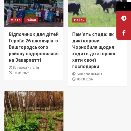
→
Місто
Район
Район
Відпочинок для дітей
Пам’ять стада: як
Героїв: 26 школярів із
дикі корови
Вишгородського
Чорнобиля щодня
району оздоровилися
ходять до згорілої
на Закарпатті
хати своєї
господарки
Комарова Наталія
06.08.2026
Комарова Наталія
05.08.2026