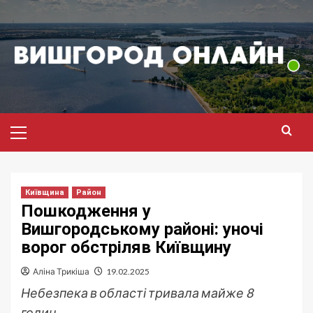
Перейти
до
вмісту
Головне
меню
Київщина
Район
Пошкодження у
Вишгородському районі: уночі
ворог обстріляв Київщину
Аліна Трикіша
19.02.2025
Небезпека в області тривала майже 8
годин.