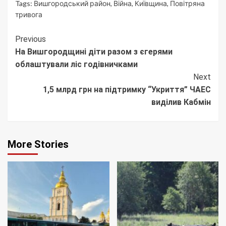
Tags:
Вишгородський район
,
Війна
,
Київщина
,
Повітряна
тривога
Continue
Previous
На Вишгородщині діти разом з єгерями
Reading
облаштували ліс годівничками
Next
1,5 млрд грн на підтримку “Укриття” ЧАЕС
виділив Кабмін
More Stories