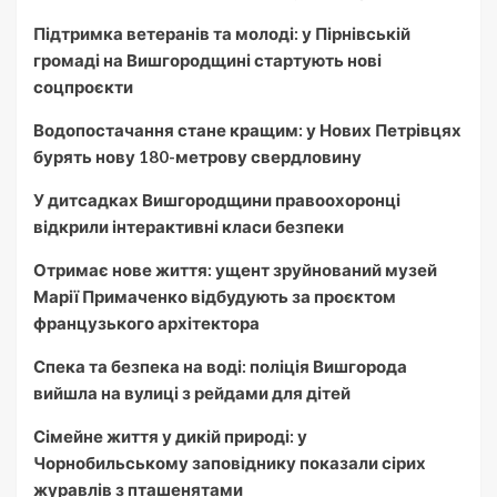
Підтримка ветеранів та молоді: у Пірнівській
громаді на Вишгородщині стартують нові
соцпроєкти
Водопостачання стане кращим: у Нових Петрівцях
бурять нову 180-метрову свердловину
У дитсадках Вишгородщини правоохоронці
відкрили інтерактивні класи безпеки
Отримає нове життя: ущент зруйнований музей
Марії Примаченко відбудують за проєктом
французького архітектора
Спека та безпека на воді: поліція Вишгорода
вийшла на вулиці з рейдами для дітей
Сімейне життя у дикій природі: у
Чорнобильському заповіднику показали сірих
журавлів з пташенятами