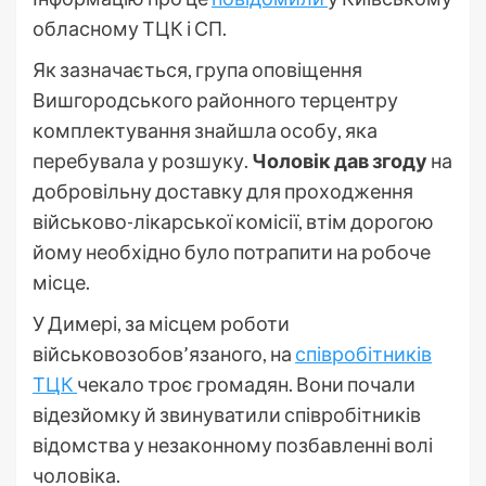
обласному ТЦК і СП.
Як зазначається, група оповіщення
Вишгородського районного терцентру
комплектування знайшла особу, яка
перебувала у розшуку.
Чоловік дав згоду
на
добровільну доставку для проходження
військово-лікарської комісії, втім дорогою
йому необхідно було потрапити на робоче
місце.
У Димері, за місцем роботи
військовозобов’язаного, на
співробітників
ТЦК
чекало троє громадян. Вони почали
відезйомку й звинуватили співробітників
відомства у незаконному позбавленні волі
чоловіка.