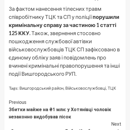
За фактом нанесення тілесних травм
співробітнику ТЦК та СП у поліції
порушили
кримінальну справу за частиною 1 статті
125 ККУ.
Також, звернення стосовно
пошкодження службової автівки
військовослужбовців ТЦК СП зафіксовано в
єдиному обліку заяв і повідомлень про
вчинені кримінальні правопорушення та інші
події Вишгородського РУП.
Tags:
Вишгородський район
,
Військовослужбовці
,
ТЦК
Continue
Previous
Збитки майже на ₴1 млн: у Хотянівці чоловік
Reading
незаконно видобував пісок
Next