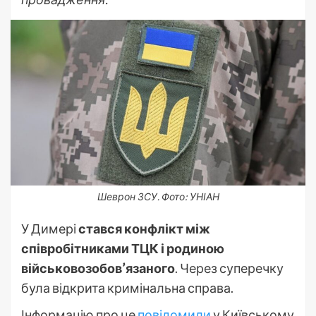
Шеврон ЗСУ. Фото: УНІАН
У Димері
стався конфлікт між
співробітниками ТЦК і родиною
військовозобов’язаного
. Через суперечку
була відкрита кримінальна справа.
Інформацію про це
повідомили
у Київському