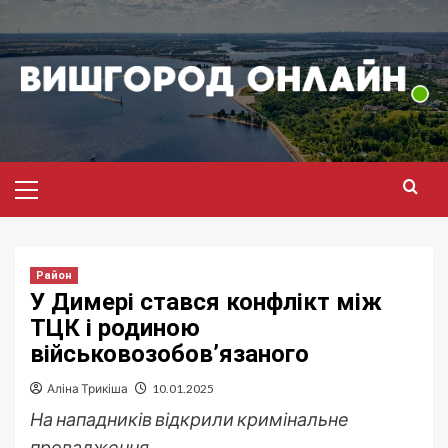
Перейти
до
вмісту
Головне
меню
Район
У Димері стався конфлікт між
ТЦК і родиною
військовозобов’язаного
Аліна Трикіша
10.01.2025
На нападників відкрили кримінальне
провадження.