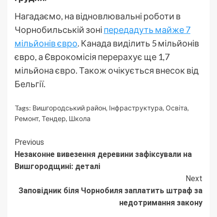
Нагадаємо, на відновлювальні роботи в
Чорнобильській зоні
передадуть майже 7
мільйонів євро
. Канада виділить 5 мільйонів
євро, а Єврокомісія перерахує ще 1,7
мільйона євро. Також очікується внесок від
Бельгії.
Tags:
Вишгородський район
,
Інфраструктура
,
Освіта
,
Ремонт
,
Тендер
,
Школа
Continue
Previous
Незаконне вивезення деревини зафіксували на
Reading
Вишгородщині: деталі
Next
Заповідник біля Чорнобиля заплатить штраф за
недотримання закону