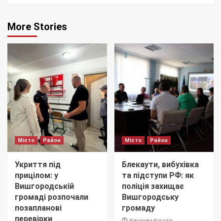
More Stories
Місто
Район
Місто
Район
Укриття під
Блекаути, вибухівка
прицілом: у
та підступи РФ: як
Вишгородській
поліція захищає
громаді розпочали
Вишгородську
позапланові
громаду
перевірки
Комарова Наталія