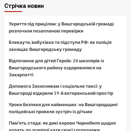
Стрічка новин
Укриття під прицілом: у Вишгородській громаді
розпочали позапланові перевірки
Блекаути, вибухівка та підступи РФ: як поліція
захищає Вишгородську громаду
Відпочинок для дітей Героїв: 26 школярів із
Вишгородського району оздоровилися на
Закарпатті
Допомога Захисникам і соціальне таксі: у
Вишгороді відкрили 19-й ветеранський простір
Уроки безпеки для найменших: на Вишгородщині
поліцейські провели зустріч із дітьми
Пам’ять стада: як дикі корови Чорнобиля щодня
ходять до згорілої хати своєї господарки