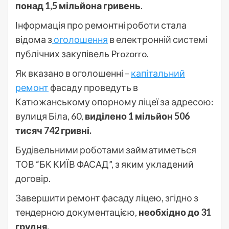
понад 1,5 мільйона гривень
.
Інформація про ремонтні роботи стала
відома з
оголошення
в електронній системі
публічних закупівель Prozorro.
Як вказано в оголошенні –
капітальний
ремонт
фасаду проведуть в
Катюжанському опорному ліцеї за адресою:
вулиця Біла, 60,
виділено 1 мільйон 506
тисяч 742 гривні.
Будівельними роботами займатиметься
ТОВ “БК КИЇВ ФАСАД”, з яким укладений
договір.
Завершити ремонт фасаду ліцею, згідно з
тендерною документацією,
необхідно до 31
грудня.