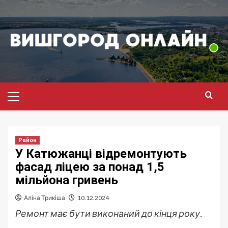
Перейти
до
вмісту
Головне
меню
Район
У Катюжанці відремонтують
фасад ліцею за понад 1,5
мільйона гривень
Аліна Трикіша
10.12.2024
Ремонт має бути виконаний до кінця року.