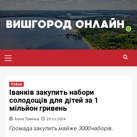
Перейти
до
вмісту
Головне
меню
Район
Іванків закупить набори
солодощів для дітей за 1
мільйон гривень
Аліна Трикіша
29.11.2024
Громада закупить майже 3000 наборів.