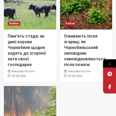
Район
Район
Пам’ять стада: як
Оживають після
дикі корови
згарищ: як
Чорнобиля щодня
Чорнобильський
ходять до згорілої
заповідник
хати своєї
самовідновлюється
→
господарки
після пожеж
Комарова Наталія
Комарова Наталія
05.08.2026
03.08.2026