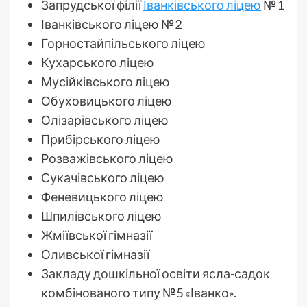
Запрудської філії
Іванківського ліцею
№1
Іванківського ліцею №2
Горностайпільського ліцею
Кухарського ліцею
Мусійківського ліцею
Обуховицького ліцею
Олізарівського ліцею
Прибірського ліцею
Розважівського ліцею
Сукачівського ліцею
Феневицького ліцею
Шпилівського ліцею
Жміївської гімназії
Оливської гімназії
Закладу дошкільної освіти ясла-садок
комбінованого типу №5 «Іванко».