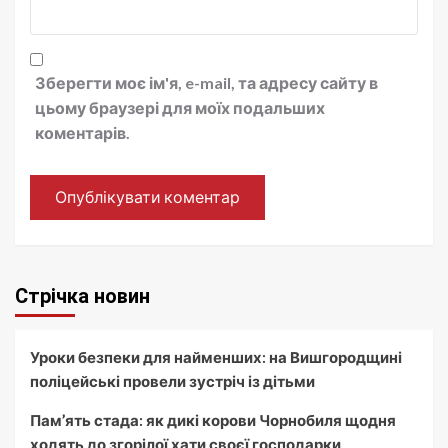
Зберегти моє ім'я, e-mail, та адресу сайту в
цьому браузері для моїх подальших
коментарів.
Стрічка новин
Уроки безпеки для найменших: на Вишгородщині
поліцейські провели зустріч із дітьми
Пам’ять стада: як дикі корови Чорнобиля щодня
ходять до згорілої хати своєї господарки