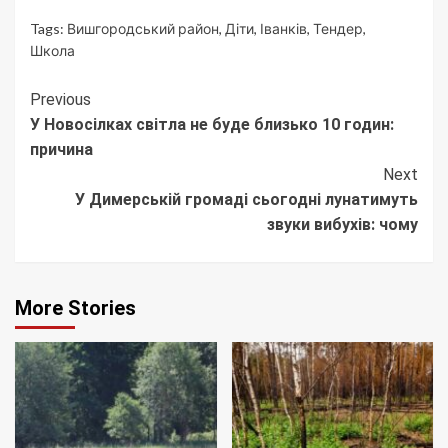
Tags:
Вишгородський район
,
Діти
,
Іванків
,
Тендер
,
Школа
Continue
Previous
У Новосілках світла не буде близько 10 годин:
Reading
причина
Next
У Димерській громаді сьогодні лунатимуть
звуки вибухів: чому
More Stories