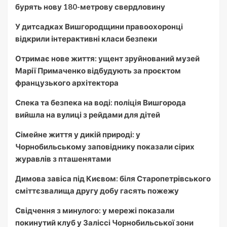
бурять нову 180-метрову свердловину
У дитсадках Вишгородщини правоохоронці
відкрили інтерактивні класи безпеки
Отримає нове життя: ущент зруйнований музей
Марії Примаченко відбудують за проєктом
французького архітектора
Спека та безпека на воді: поліція Вишгорода
вийшла на вулиці з рейдами для дітей
Сімейне життя у дикій природі: у
Чорнобильському заповіднику показали сірих
журавлів з пташенятами
Димова завіса під Києвом: біля Старопетрівського
сміттєзвалища другу добу гасять пожежу
Свідчення з минулого: у мережі показали
покинутий клуб у Заліссі Чорнобильської зони