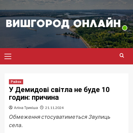
Перейти
до
вмісту
Головне
меню
Район
У Демидові світла не буде 10
годин: причина
Аліна Трикіша
21.11.2024
Обмеження стосуватиметься 3 вулиць
села.