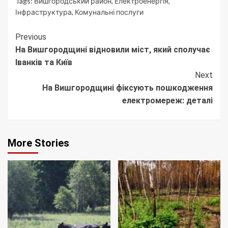
Tags:
Вишгородський район
,
Електроенергія
,
Інфраструктура
,
Комунальні послуги
Continue
Previous
На Вишгородщині відновили міст, який сполучає
Reading
Іванків та Київ
Next
На Вишгородщині фіксують пошкодження
електромереж: деталі
More Stories