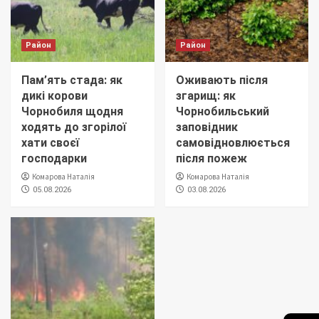
Район
Район
Пам’ять стада: як
Оживають після
дикі корови
згарищ: як
Чорнобиля щодня
Чорнобильський
ходять до згорілої
заповідник
хати своєї
самовідновлюється
господарки
після пожеж
Комарова Наталія
Комарова Наталія
05.08.2026
03.08.2026