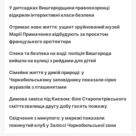
У дитсадках Вишгородщини правоохоронці
відкрили інтерактивні класи безпеки
Отримає нове життя: ущент зруйнований музей
Марії Примаченко відбудують за проєктом
французького архітектора
Спека та безпека на воді: поліція Вишгорода
вийшла на вулиці з рейдами для дітей
Сімейне життя у дикій природі: у
Чорнобильському заповіднику показали сірих
журавлів з пташенятами
Димова завіса під Києвом: біля Старопетрівського
сміттєзвалища другу добу гасять пожежу
Свідчення з минулого: у мережі показали
покинутий клуб у Заліссі Чорнобильської зони