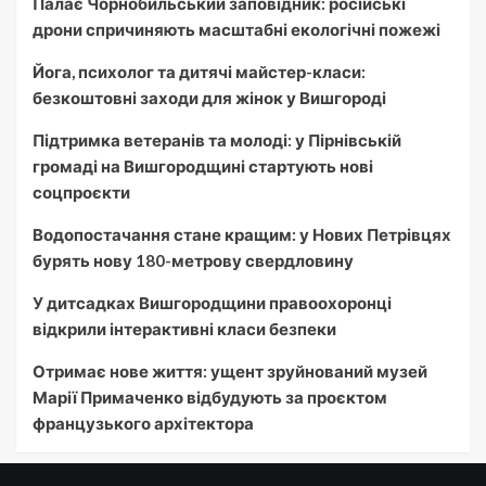
Палає Чорнобильський заповідник: російські
дрони спричиняють масштабні екологічні пожежі
Йога, психолог та дитячі майстер-класи:
безкоштовні заходи для жінок у Вишгороді
Підтримка ветеранів та молоді: у Пірнівській
громаді на Вишгородщині стартують нові
соцпроєкти
Водопостачання стане кращим: у Нових Петрівцях
бурять нову 180-метрову свердловину
У дитсадках Вишгородщини правоохоронці
відкрили інтерактивні класи безпеки
Отримає нове життя: ущент зруйнований музей
Марії Примаченко відбудують за проєктом
французького архітектора