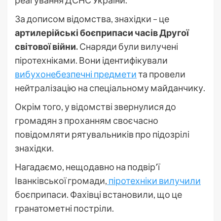
реагування ДСНС України.
За дописом відомства, знахідки – це
артилерійські боєприпаси часів Другої
світової війни.
Снаряди були вилучені
піротехніками. Вони ідентифікували
вибухонебезпечні предмети
та провели
нейтралізацію на спеціальному майданчику.
Окрім того, у відомстві звернулися до
громадян з проханням своєчасно
повідомляти рятувальників про підозрілі
знахідки.
Нагадаємо, нещодавно на подвір’ї
Іванківської громади,
піротехніки вилучили
боєприпаси. Фахівці встановили, що це
гранатометні постріли.