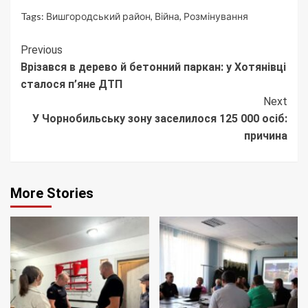
Tags:
Вишгородський район
,
Війна
,
Розмінування
Continue
Previous
Врізався в дерево й бетонний паркан: у Хотянівці
Reading
сталося п’яне ДТП
Next
У Чорнобильську зону заселилося 125 000 осіб:
причина
More Stories