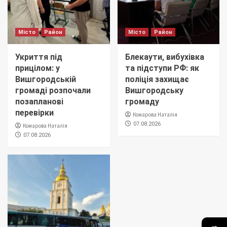
Місто
Район
Місто
Район
Укриття під
Блекаути, вибухівка
прицілом: у
та підступи РФ: як
Вишгородській
поліція захищає
громаді розпочали
Вишгородську
позапланові
громаду
перевірки
Комарова Наталія
07.08.2026
Комарова Наталія
07.08.2026
→