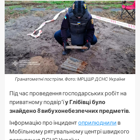
Гранатометні постріли. Фото: МРЦШР ДСНС України
Під час проведення господарських робіт на
приватному подвір’ї
у Глібівці було
знайдено 8 вибухонебезпечних предметів.
Інформацію про інцидент
оприлюднили
в
Мобільному рятувальному центрі швидкого