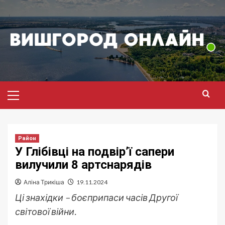
Перейти
до
вмісту
Головне
меню
Район
У Глібівці на подвір’ї сапери
вилучили 8 артснарядів
Аліна Трикіша
19.11.2024
Ці знахідки – боєприпаси часів Другої
світової війни.