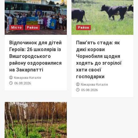
Місто
Район
Район
Відпочинок для дітей
Пам’ять стада: як
Героїв: 26 школярів із
дикі корови
Вишгородського
Чорнобиля щодня
району оздоровилися
ходять до згорілої
на Закарпатті
хати своєї
господарки
Комарова Наталія
06.08.2026
Комарова Наталія
05.08.2026