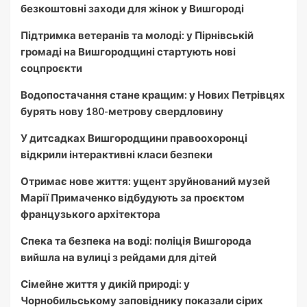
безкоштовні заходи для жінок у Вишгороді
Підтримка ветеранів та молоді: у Пірнівській
громаді на Вишгородщині стартують нові
соцпроєкти
Водопостачання стане кращим: у Нових Петрівцях
бурять нову 180-метрову свердловину
У дитсадках Вишгородщини правоохоронці
відкрили інтерактивні класи безпеки
Отримає нове життя: ущент зруйнований музей
Марії Примаченко відбудують за проєктом
французького архітектора
Спека та безпека на воді: поліція Вишгорода
вийшла на вулиці з рейдами для дітей
Сімейне життя у дикій природі: у
Чорнобильському заповіднику показали сірих