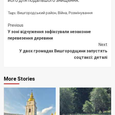
його для подальшого знищення.
Tags:
Вишгородський район
,
Війна
,
Розмінування
Continue
Previous
У зоні відчуження зафіксували незаконне
Reading
перевезення деревини
Next
У двох громадах Вишгородщини запустять
соцтаксі: деталі
More Stories