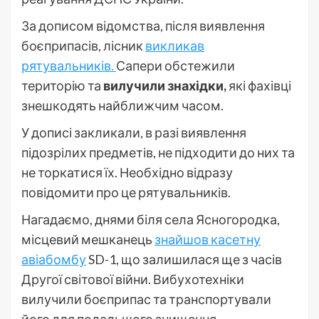
За дописом відомства, після виявлення
боєприпасів, лісник
викликав
рятувальників.
Сапери обстежили
територію та
вилучили знахідки,
які фахівці
знешкодять найближчим часом.
У дописі закликали, в разі виявлення
підозрілих предметів, не підходити до них та
не торкатися їх. Необхідно відразу
повідомити про це рятувальників.
Нагадаємо, днями біля села Ясногородка,
місцевий мешканець
знайшов касетну
авіабомбу
SD-1, що залишилася ще з часів
Другої світової війни. Вибухотехніки
вилучили боєприпас та транспортували