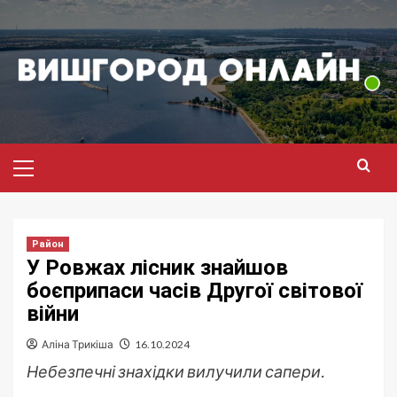
Перейти
до
вмісту
Головне
меню
Район
У Ровжах лісник знайшов
боєприпаси часів Другої світової
війни
Аліна Трикіша
16.10.2024
Небезпечні знахідки вилучили сапери.