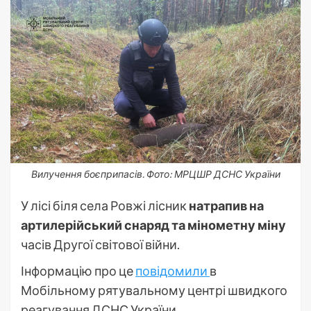
Вилучення боєприпасів. Фото: МРЦШР ДСНС України
У лісі біля села Ровжі лісник
натрапив на
артилерійський снаряд та мінометну міну
часів Другої світової війни.
Інформацію про це
повідомили
в
Мобільному рятувальному центрі швидкого
реагування ДСНС України.