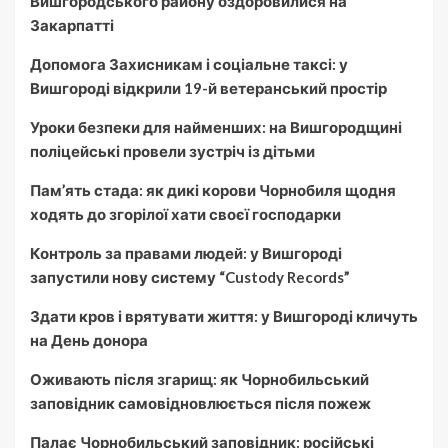
Вишгородського району оздоровилися на
Закарпатті
Допомога Захисникам і соціальне таксі: у
Вишгороді відкрили 19-й ветеранський простір
Уроки безпеки для найменших: на Вишгородщині
поліцейські провели зустріч із дітьми
Пам’ять стада: як дикі корови Чорнобиля щодня
ходять до згорілої хати своєї господарки
Контроль за правами людей: у Вишгороді
запустили нову систему “Custody Records”
Здати кров і врятувати життя: у Вишгороді кличуть
на День донора
Оживають після згарищ: як Чорнобильський
заповідник самовідновлюється після пожеж
Палає Чорнобильський заповідник: російські