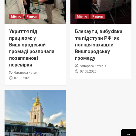
Місто
Район
Місто
Район
Укриття під
Блекаути, вибухівка
прицілом: у
та підступи РФ: як
Вишгородській
поліція захищає
громаді розпочали
Вишгородську
позапланові
громаду
перевірки
Комарова Наталія
07.08.2026
Комарова Наталія
07.08.2026
→