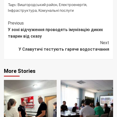
Tags:
Вишгородський район
,
Електроенергія
,
Інфраструктура
,
Комунальні послуги
Continue
Previous
У зоні відчуження проводять імунізацію диких
Reading
тварин від сказу
Next
У Славутичі тестують гаряче водостачання
More Stories