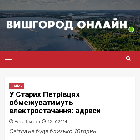
Перейти
до
вмісту
Головне
меню
Район
У Старих Петрівцях
обмежуватимуть
електростачання: адреси
Аліна Трикіша
12.10.2024
Світла не буде близько 10 годин.