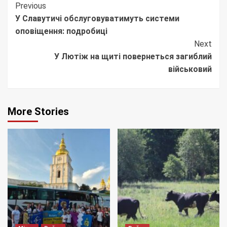
Continue
Previous
У Славутичі обслуговуватимуть системи
Reading
оповіщення: подробиці
Next
У Лютіж на щиті повернеться загиблий
військовий
More Stories