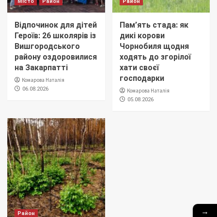
Місто
Район
Район
Відпочинок для дітей
Пам’ять стада: як
Героїв: 26 школярів із
дикі корови
Вишгородського
Чорнобиля щодня
району оздоровилися
ходять до згорілої
на Закарпатті
хати своєї
господарки
Комарова Наталія
06.08.2026
Комарова Наталія
05.08.2026
→
Район