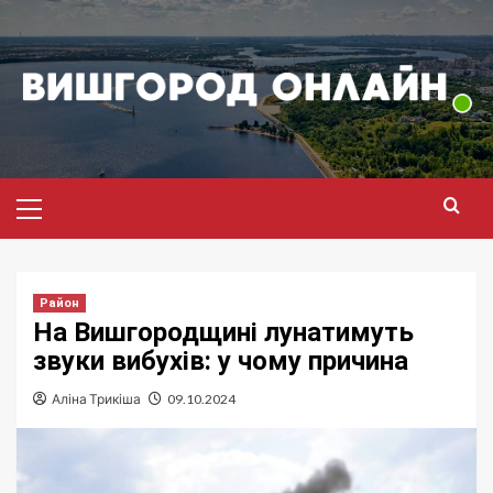
Перейти
до
вмісту
Головне
меню
Район
На Вишгородщині лунатимуть
звуки вибухів: у чому причина
Аліна Трикіша
09.10.2024