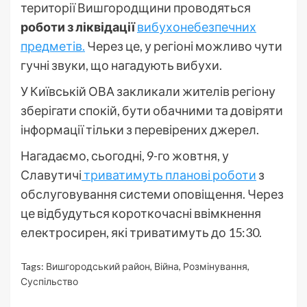
території Вишгородщини проводяться
роботи з ліквідації
вибухонебезпечних
предметів.
Через це, у регіоні можливо чути
гучні звуки, що нагадують вибухи.
У Київській ОВА закликали жителів регіону
зберігати спокій, бути обачними та довіряти
інформації тільки з перевірених джерел.
Нагадаємо, сьогодні, 9-го жовтня, у
Славутичі
триватимуть планові роботи
з
обслуговування системи оповіщення. Через
це відбудуться короткочасні ввімкнення
електросирен, які триватимуть до 15:30.
Tags:
Вишгородський район
,
Війна
,
Розмінування
,
Суспільство