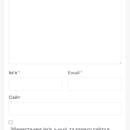
Ім'я
*
Email
*
Сайт
Зберегти моє ім'я, e-mail, та адресу сайту в