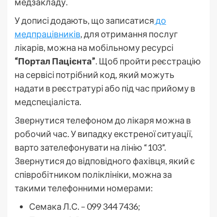
медзакладу.
У дописі додають, що записатися
до
медпрацівників
, для отримання послуг
лікарів, можна на мобільному ресурсі
“Портал Пацієнта”
. Щоб пройти реєстрацію
на сервісі потрібний код, який можуть
надати в реєстратурі або під час прийому в
медспеціаліста.
Звернутися телефоном до лікаря можна в
робочий час. У випадку екстреної ситуації,
варто зателефонувати на лінію “103”.
Звернутися до відповідного фахівця, який є
співробітником поліклініки, можна за
такими телефонними номерами:
Семака Л.С. – 099 344 7436;