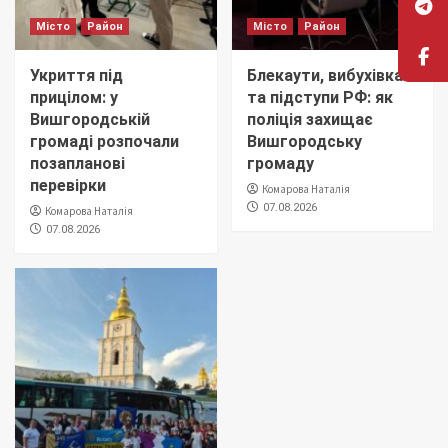
Місто
Район
Місто
Район
Укриття під
Блекаути, вибухівка
прицілом: у
та підступи РФ: як
Вишгородській
поліція захищає
громаді розпочали
Вишгородську
позапланові
громаду
перевірки
Комарова Наталія
07.08.2026
Комарова Наталія
07.08.2026