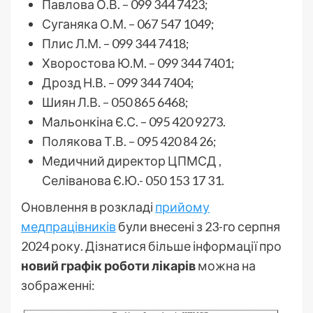
Павлова О.В. – 099 344 7423;
Суганяка О.М. – 067 547 1049;
Плис Л.М. – 099 344 7418;
Хворостова Ю.М. – 099 344 7401;
Дрозд Н.В. – 099 344 7404;
Шиян Л.В. – 050 865 6468;
Мальонкіна Є.С. – 095 420 9273.
Полякова Т.В. – 095 420 84 26;
Медичний директор ЦПМСД ,
Селіванова Є.Ю.- 050 153 17 31.
Оновлення в розкладі
прийому
медпрацівників
були внесені з 23-го серпня
2024 року. Дізнатися більше інформації про
новий графік роботи лікарів
можна на
зображенні: