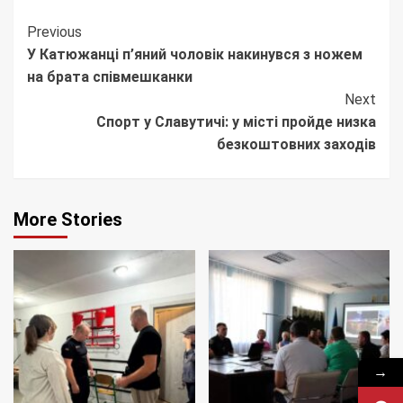
Continue
Previous
У Катюжанці п’яний чоловік накинувся з ножем
Reading
на брата співмешканки
Next
Спорт у Славутичі: у місті пройде низка
безкоштовних заходів
More Stories
→