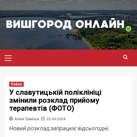
Перейти
до
вмісту
Головне
меню
Район
У славутицькій поліклініці
змінили розклад прийому
терапевтів (ФОТО)
Аліна Трикіша
23.09.2024
Новий розклад запрацює відсьогодні.