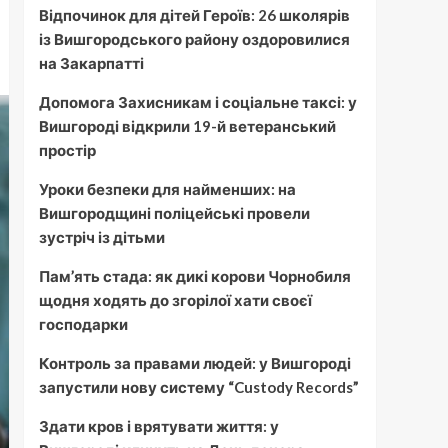
Відпочинок для дітей Героїв: 26 школярів
із Вишгородського району оздоровилися
на Закарпатті
Допомога Захисникам і соціальне таксі: у
Вишгороді відкрили 19-й ветеранський
простір
Уроки безпеки для найменших: на
Вишгородщині поліцейські провели
зустріч із дітьми
Пам’ять стада: як дикі корови Чорнобиля
щодня ходять до згорілої хати своєї
господарки
Контроль за правами людей: у Вишгороді
запустили нову систему “Custody Records”
Здати кров і врятувати життя: у