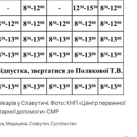
карів у Славутичі. Фото: КНП «Центр первинної
тарної допомоги» СМР
ра
,
Медицина
,
Славутич
,
Суспільство