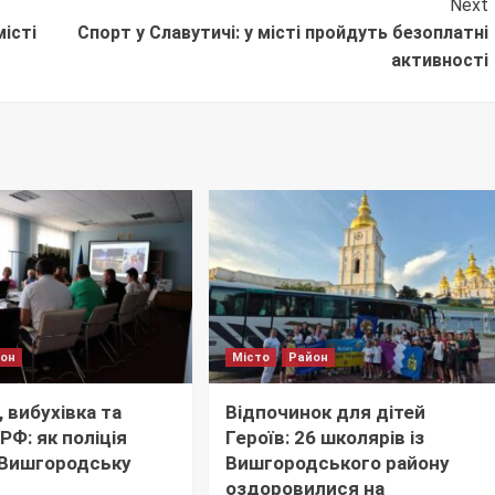
Next
місті
Спорт у Славутичі: у місті пройдуть безоплатні
активності
йон
Місто
Район
 вибухівка та
Відпочинок для дітей
РФ: як поліція
Героїв: 26 школярів із
 Вишгородську
Вишгородського району
оздоровилися на