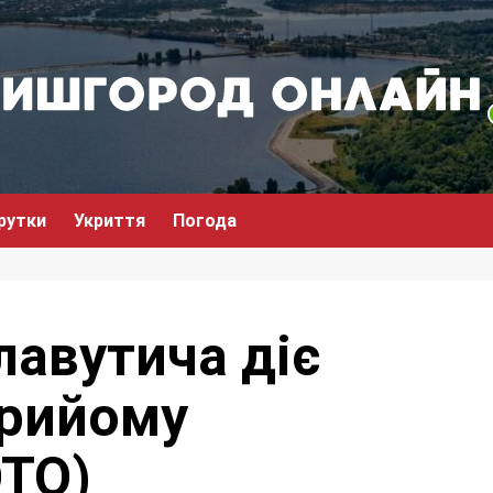
рутки
Укриття
Погода
Славутича діє
прийому
ОТО)