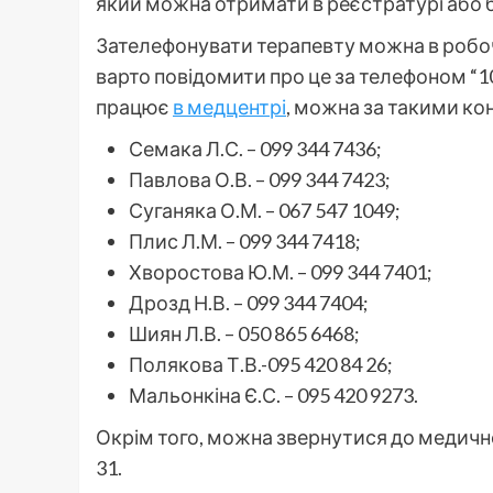
який можна отримати в реєстратурі або б
Зателефонувати терапевту можна в робоч
варто повідомити про це за телефоном “1
працює
в медцентрі
, можна за такими ко
Семака Л.С. – 099 344 7436;
Павлова О.В. – 099 344 7423;
Суганяка О.М. – 067 547 1049;
Плис Л.М. – 099 344 7418;
Хворостова Ю.М. – 099 344 7401;
Дрозд Н.В. – 099 344 7404;
Шиян Л.В. – 050 865 6468;
Полякова Т.В.-095 420 84 26;
Мальонкіна Є.С. – 095 420 9273.
Окрім того, можна звернутися до медично
31.