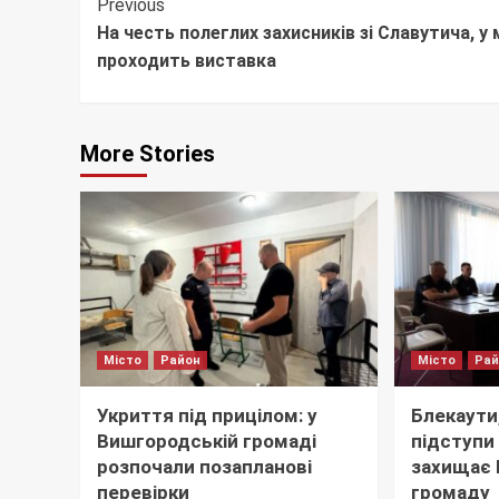
Continue
Previous
На честь полеглих захисників зі Славутича, у 
Reading
проходить виставка
More Stories
Місто
Район
Місто
Ра
Укриття під прицілом: у
Блекаути,
Вишгородській громаді
підступи 
розпочали позапланові
захищає
перевірки
громаду