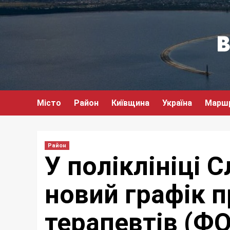
Перейти
до
вмісту
Місто
Район
Київщина
Україна
Марш
Район
У поліклініці 
новий графік 
терапевтів (Ф