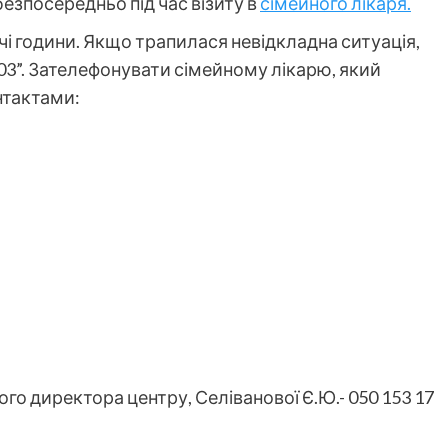
езпосередньо під час візиту в
сімейного лікаря.
і години. Якщо трапилася невідкладна ситуація,
03”. Зателефонувати сімейному лікарю, який
нтактами:
го директора центру, Селіванової Є.Ю.- 050 153 17