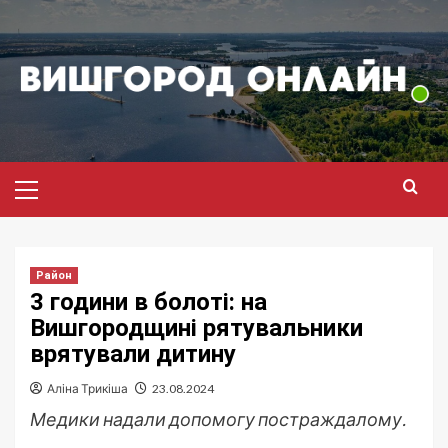
Перейти
до
вмісту
Головне
меню
Район
3 години в болоті: на
Вишгородщині рятувальники
врятували дитину
Аліна Трикіша
23.08.2024
Медики надали допомогу постраждалому.