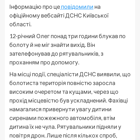
Інформацію про це
повідомили
на
офіційному вебсайті ДСНС Київської
області.
12-річний Олег понад три години блукав по
болоту й не міг знайти вихід. Він
зателефонував до рятувальників, з
проханням про допомогу.
На місці події, спеціалісти ДСНС виявили, що
болотиста територія повністю заросла
високим очеретом та кущами, через що
прохід місцевістю був ускладнений. Фахівці
намагалися привернути увагу дитини
сиренами пожежного автомобіля, втім
дитина їх не чула. Рятувальники підняли у
повітря дрон. Лише після кількох спроб,