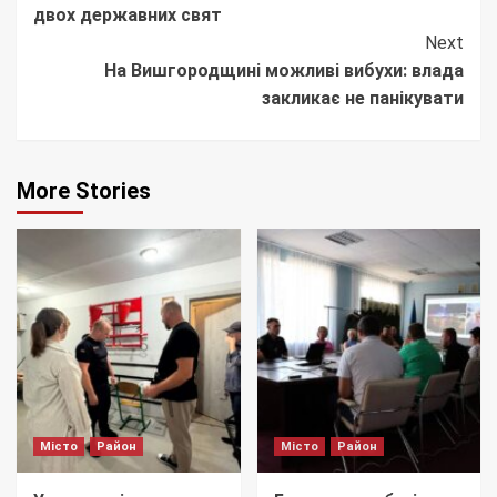
двох державних свят
Next
На Вишгородщині можливі вибухи: влада
закликає не панікувати
More Stories
Місто
Район
Місто
Район