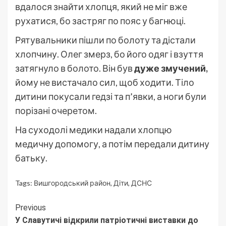
вдалося знайти хлопця, який не міг вже
рухатися, бо застряг по пояс у багнюці.
Рятувальники пішли по болоту та дістали
хлопчину. Олег змерз, бо його одяг і взуття
затягнуло в болото. Він був
дуже змучений,
йому не вистачало сил, щоб ходити. Тіло
дитини покусали гедзі та п’явки, а ноги були
порізані очеретом.
На суходолі медики надали хлопцю
медичну допомогу, а потім передали дитину
батьку.
Tags:
Вишгородський район
,
Діти
,
ДСНС
Continue
Previous
У Славутичі відкрили патріотичні виставки до
Reading