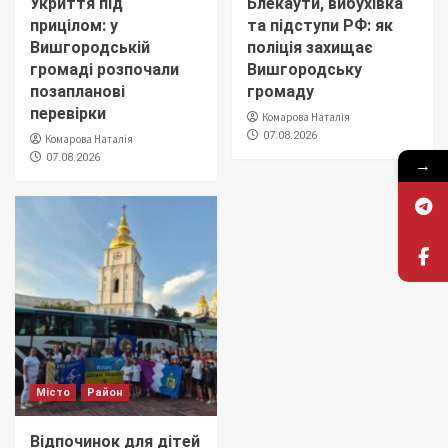
Укриття під
Блекаути, вибухівка
прицілом: у
та підступи РФ: як
Вишгородській
поліція захищає
громаді розпочали
Вишгородську
позапланові
громаду
перевірки
Комарова Наталія
07.08.2026
Комарова Наталія
07.08.2026
→
Місто
Район
Відпочинок для дітей