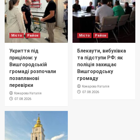
Місто
Район
Місто
Район
Укриття під
Блекаути, вибухівка
прицілом: у
та підступи РФ: як
Вишгородській
поліція захищає
громаді розпочали
Вишгородську
позапланові
громаду
перевірки
Комарова Наталія
07.08.2026
Комарова Наталія
07.08.2026