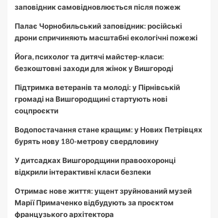
заповідник самовідновлюється після пожеж
Палає Чорнобильський заповідник: російські
дрони спричиняють масштабні екологічні пожежі
Йога, психолог та дитячі майстер-класи:
безкоштовні заходи для жінок у Вишгороді
Підтримка ветеранів та молоді: у Пірнівській
громаді на Вишгородщині стартують нові
соцпроєкти
Водопостачання стане кращим: у Нових Петрівцях
бурять нову 180-метрову свердловину
У дитсадках Вишгородщини правоохоронці
відкрили інтерактивні класи безпеки
Отримає нове життя: ущент зруйнований музей
Марії Примаченко відбудують за проєктом
французького архітектора