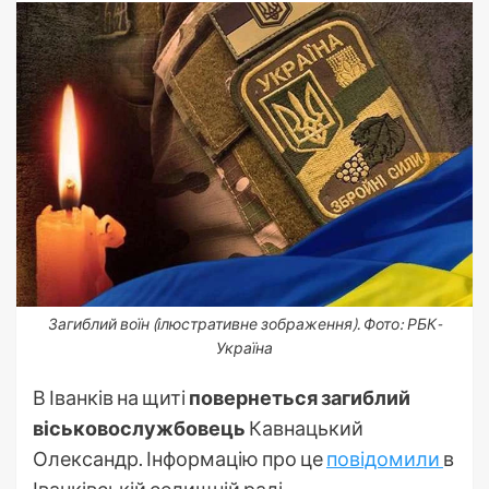
Загиблий воїн (ілюстративне зображення). Фото: РБК-
Україна
В Іванків на щиті
повернеться загиблий
віськовослужбовець
Кавнацький
Олександр. Інформацію про це
повідомили
в
Іванківській селищній раді.