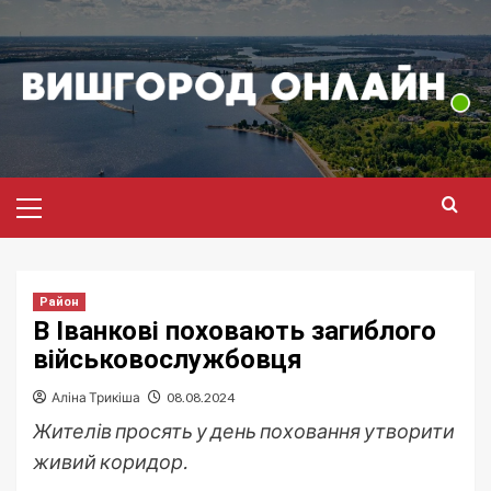
Перейти
до
вмісту
Головне
меню
Район
В Іванкові поховають загиблого
військовослужбовця
Аліна Трикіша
08.08.2024
Жителів просять у день поховання утворити
живий коридор.