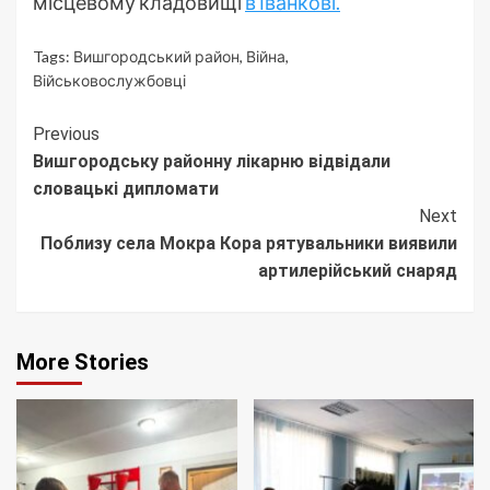
місцевому кладовищі
в Іванкові.
Tags:
Вишгородський район
,
Війна
,
Військовослужбовці
Continue
Previous
Вишгородську районну лікарню відвідали
Reading
словацькі дипломати
Next
Поблизу села Мокра Кора рятувальники виявили
артилерійський снаряд
More Stories