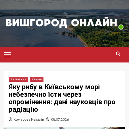
Перейти
до
вмісту
Головне
меню
Київщина
Район
Яку рибу в Київському морі
небезпечно їсти через
опромінення: дані науковців про
радіацію
Комарова Наталія
08.07.2026