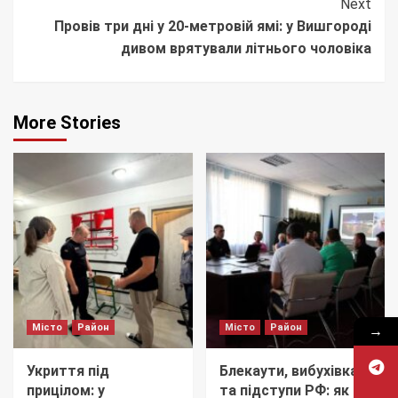
Next
Провів три дні у 20-метровій ямі: у Вишгороді
дивом врятували літнього чоловіка
More Stories
→
Місто
Район
Місто
Район
Укриття під
Блекаути, вибухівка
прицілом: у
та підступи РФ: як