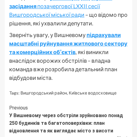
засідання
позачергової LXXII сесії
Вишгородської міської ради
– що відомо про
рішення, які ухвалили депутати.
Зверніть увагу, у Вишневому
підрахували
масштабні руйнування житлового сектору
та комерційних об’єктів
, які виникли
внаслідок ворожих обстрілів – владна
команда вже розробила детальний план
відбудови міста.
Tags:
Вишгородський район
,
Київське водосховище
Continue
Previous
У Вишневому через обстріли зруйновано понад
Reading
250 будинків та багатоповерхівки: план
відновлення та як виглядає місто з висоти