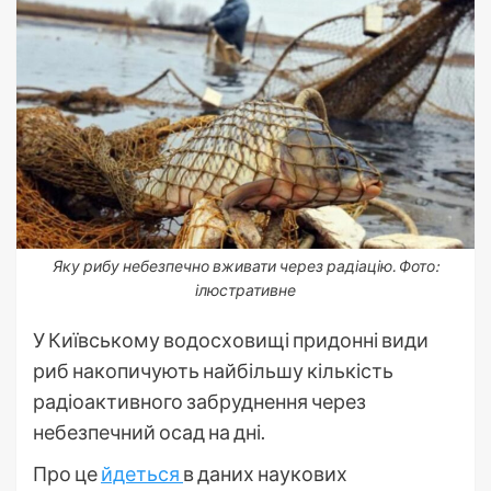
Яку рибу небезпечно вживати через радіацію. Фото:
ілюстративне
У Київському водосховищі придонні види
риб накопичують найбільшу кількість
радіоактивного забруднення через
небезпечний осад на дні.
Про це
йдеться
в даних наукових