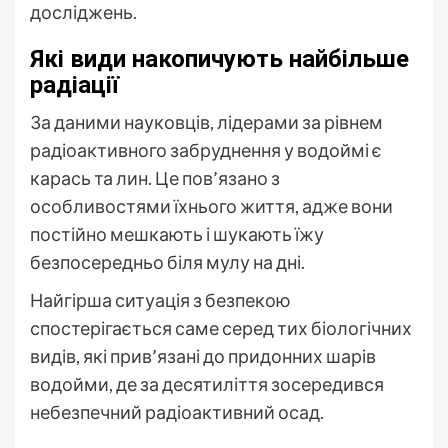
досліджень.
Які види накопичують найбільше
радіації
За даними науковців, лідерами за рівнем
радіоактивного забруднення у водоймі є
карась та лин. Це пов’язано з
особливостями їхнього життя, адже вони
постійно мешкають і шукають їжу
безпосередньо біля мулу на дні.
Найгірша ситуація з безпекою
спостерігається саме серед тих біологічних
видів, які прив’язані до придонних шарів
водойми, де за десятиліття зосередився
небезпечний радіоактивний осад.