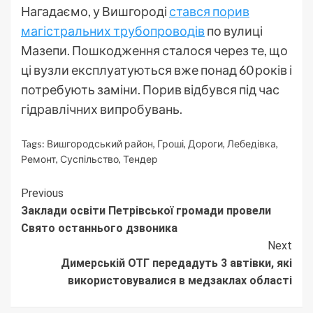
Нагадаємо, у Вишгороді
стався порив
магістральних трубопроводів
по вулиці
Мазепи. Пошкодження сталося через те, що
ці вузли експлуатуються вже понад 60 років і
потребують заміни. Порив відбувся під час
гідравлічних випробувань.
Tags:
Вишгородський район
,
Гроші
,
Дороги
,
Лебедівка
,
Ремонт
,
Суспільство
,
Тендер
Continue
Previous
Заклади освіти Петрівської громади провели
Reading
Свято останнього дзвоника
Next
Димерській ОТГ передадуть 3 автівки, які
використовувалися в медзаклах області