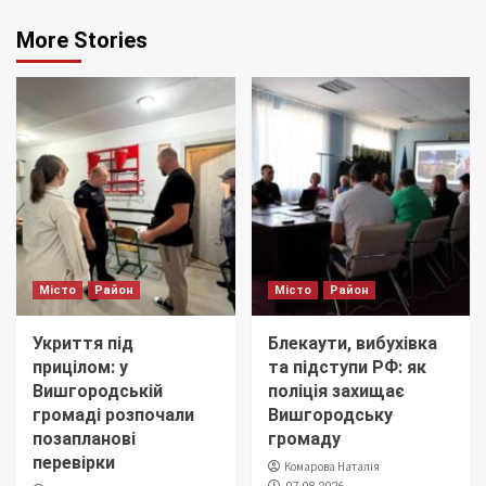
More Stories
Місто
Район
Місто
Район
Укриття під
Блекаути, вибухівка
прицілом: у
та підступи РФ: як
Вишгородській
поліція захищає
громаді розпочали
Вишгородську
позапланові
громаду
перевірки
Комарова Наталія