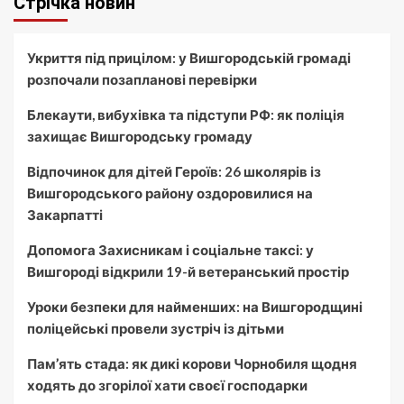
Стрічка новин
Укриття під прицілом: у Вишгородській громаді
розпочали позапланові перевірки
Блекаути, вибухівка та підступи РФ: як поліція
захищає Вишгородську громаду
Відпочинок для дітей Героїв: 26 школярів із
Вишгородського району оздоровилися на
Закарпатті
Допомога Захисникам і соціальне таксі: у
Вишгороді відкрили 19-й ветеранський простір
Уроки безпеки для найменших: на Вишгородщині
поліцейські провели зустріч із дітьми
Пам’ять стада: як дикі корови Чорнобиля щодня
ходять до згорілої хати своєї господарки