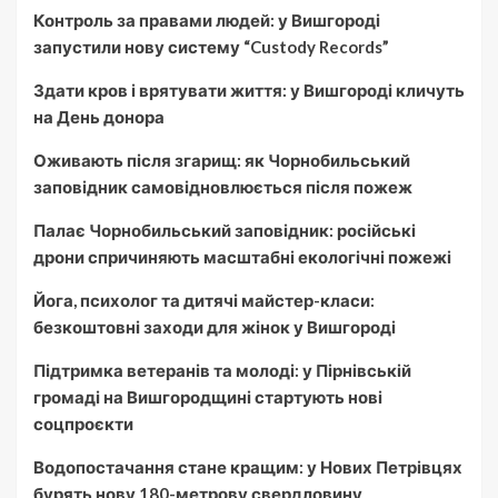
Контроль за правами людей: у Вишгороді
запустили нову систему “Custody Records”
Здати кров і врятувати життя: у Вишгороді кличуть
на День донора
Оживають після згарищ: як Чорнобильський
заповідник самовідновлюється після пожеж
Палає Чорнобильський заповідник: російські
дрони спричиняють масштабні екологічні пожежі
Йога, психолог та дитячі майстер-класи:
безкоштовні заходи для жінок у Вишгороді
Підтримка ветеранів та молоді: у Пірнівській
громаді на Вишгородщині стартують нові
соцпроєкти
Водопостачання стане кращим: у Нових Петрівцях
бурять нову 180-метрову свердловину