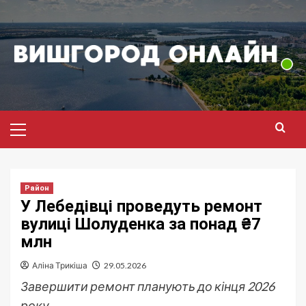
Перейти
до
вмісту
Головне
меню
Район
У Лебедівці проведуть ремонт
вулиці Шолуденка за понад ₴7
млн
Аліна Трикіша
29.05.2026
Завершити ремонт планують до кінця 2026
року.