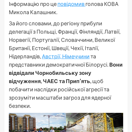
Інформацію про це
повідомив
голова КОВА
Микола Калашник.
За його словами, до регіону прибули
делегації з Польщі, Франції, Фінляндії, Латвії,
Норвегії, Португалії, Словаччини, Великої
Британії, Естонії, Швеції, Чехії, Італії,
Нідерландів,
Австрії, Німеччини
та
представники демократичної Білорусі.
Вони
відвідали Чорнобильську зону
відчуження, ЧАЕС та Прип’ять,
щоб
побачити наслідки російської агресії та
зрозуміти масштаби загроз для ядерної
безпеки.