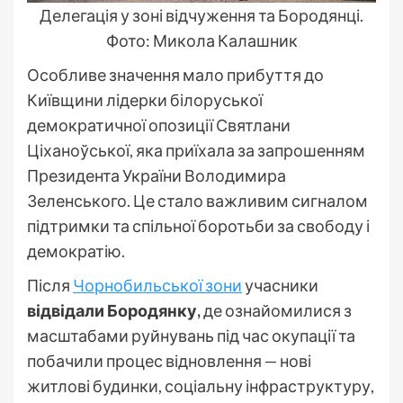
Делегація у зоні відчуження та Бородянці.
Фото: Микола Калашник
Особливе значення мало прибуття до
Київщини лідерки білоруської
демократичної опозиції Святлани
Ціханоўської, яка приїхала за запрошенням
Президента України Володимира
Зеленського. Це стало важливим сигналом
підтримки та спільної боротьби за свободу і
демократію.
Після
Чорнобильської зони
учасники
відвідали Бородянку,
де ознайомилися з
масштабами руйнувань під час окупації та
побачили процес відновлення — нові
житлові будинки, соціальну інфраструктуру,