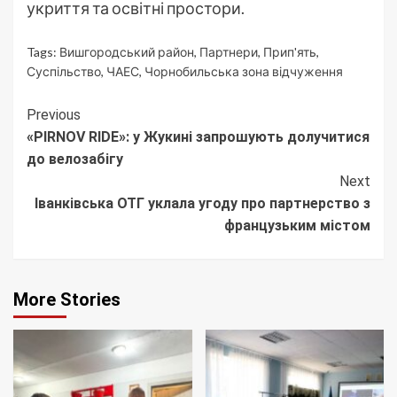
укриття та освітні простори.
Tags:
Вишгородський район
,
Партнери
,
Прип'ять
,
Суспільство
,
ЧАЕС
,
Чорнобильська зона відчуження
Continue
Previous
«PIRNOV RIDE»: у Жукині запрошують долучитися
Reading
до велозабігу
Next
Іванківська ОТГ уклала угоду про партнерство з
французьким містом
More Stories