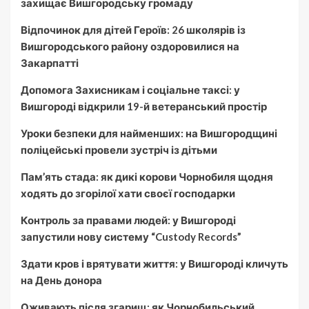
захищає Вишгородську громаду
Відпочинок для дітей Героїв: 26 школярів із
Вишгородського району оздоровилися на
Закарпатті
Допомога Захисникам і соціальне таксі: у
Вишгороді відкрили 19-й ветеранський простір
Уроки безпеки для найменших: на Вишгородщині
поліцейські провели зустріч із дітьми
Пам’ять стада: як дикі корови Чорнобиля щодня
ходять до згорілої хати своєї господарки
Контроль за правами людей: у Вишгороді
запустили нову систему “Custody Records”
Здати кров і врятувати життя: у Вишгороді кличуть
на День донора
Оживають після згарищ: як Чорнобильський