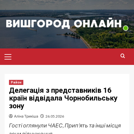
Перейти
до
вмісту
Головне
меню
Район
Делегація з представників 16
країн відвідала Чорнобильську
зону
Аліна Трикіша
26.05.2026
Гості оглянули ЧАЕС, Прип’ять та інші місця
зони відчуження.