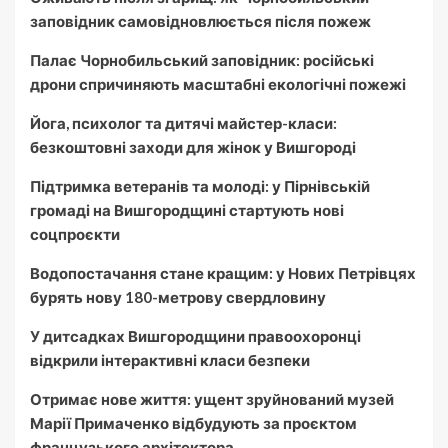
заповідник самовідновлюється після пожеж
Палає Чорнобильський заповідник: російські
дрони спричиняють масштабні екологічні пожежі
Йога, психолог та дитячі майстер-класи:
безкоштовні заходи для жінок у Вишгороді
Підтримка ветеранів та молоді: у Пірнівській
громаді на Вишгородщині стартують нові
соцпроєкти
Водопостачання стане кращим: у Нових Петрівцях
бурять нову 180-метрову свердловину
У дитсадках Вишгородщини правоохоронці
відкрили інтерактивні класи безпеки
Отримає нове життя: ущент зруйнований музей
Марії Примаченко відбудують за проєктом
французького архітектора