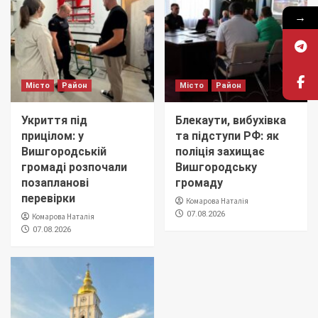
→
Місто
Район
Місто
Район
Укриття під
Блекаути, вибухівка
прицілом: у
та підступи РФ: як
Вишгородській
поліція захищає
громаді розпочали
Вишгородську
позапланові
громаду
перевірки
Комарова Наталія
07.08.2026
Комарова Наталія
07.08.2026