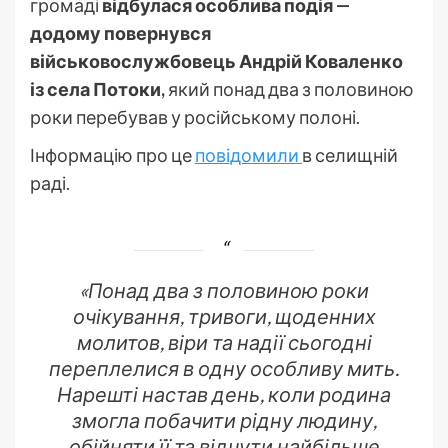
громаді
відбулася особлива подія —
додому повернувся
військовослужбовець Андрій Коваленко
із села Потоки,
який понад два з половиною
роки перебував у російському полоні.
Інформацію про це
повідомили
в селищній
раді.
«Понад два з половиною роки
очікування, тривоги, щоденних
молитов, віри та надії сьогодні
переплелися в одну особливу мить.
Нарешті настав день, коли родина
змогла побачити рідну людину,
обійняти її та відчути найбільше