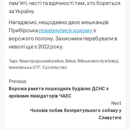
пам’яті, честі та вдячності тим, хто бореться
за Україну.
Нагадаємо, нещодавно двоє мешканців
Прибірська
повернулися додому
з
ворожого полону. Захисники перебували в
неволі ще з 2022 року.
Tags:
Вишгородський район
,
Війна
,
Військовослужбовці
,
Іванківська ОТГ
,
Суспільство
Continue
Previous
Ворожа ракета пошкодила будівлю ДСНС з
Reading
архівами ліквідаторів ЧАЕС
Next
Чоловік побив безпритульного собаку у
Славутичі