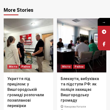
More Stories
→
Місто
Район
Місто
Район
Укриття під
Блекаути, вибухівка
прицілом: у
та підступи РФ: як
Вишгородській
поліція захищає
громаді розпочали
Вишгородську
позапланові
громаду
перевірки
Комарова Наталія