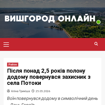
Перейти
до
вмісту
Головне
меню
Район
Після понад 2,5 років полону
додому повернувся захисник з
села Потоки
Аліна Трикіша
25.05.2026
Воїн повернувся додому в символічний день
– День Героїв.