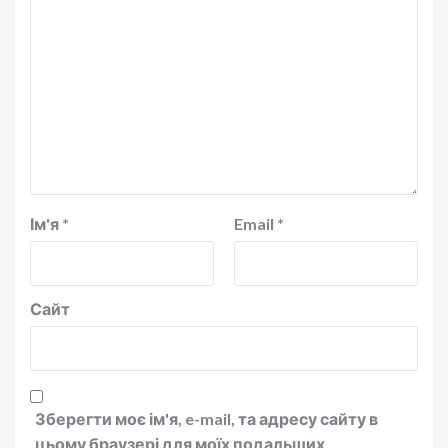
Ім'я
*
Email
*
Сайт
Зберегти моє ім'я, e-mail, та адресу сайту в
цьому браузері для моїх подальших