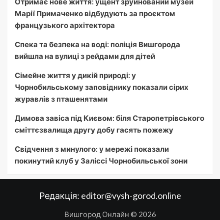
Отримає нове життя: ущент зруйнований музей
Марії Примаченко відбудують за проєктом
французького архітектора
Спека та безпека на воді: поліція Вишгорода
вийшла на вулиці з рейдами для дітей
Сімейне життя у дикій природі: у
Чорнобильському заповіднику показали сірих
журавлів з пташенятами
Димова завіса під Києвом: біля Старопетрівського
сміттєзвалища другу добу гасять пожежу
Свідчення з минулого: у мережі показали
покинутий клуб у Заліссі Чорнобильської зони
Редакція:
editor@vysh-gorod.online
Вишгород Онлайн © 2026