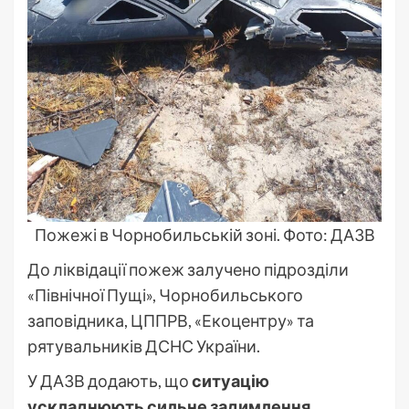
Пожежі в Чорнобильській зоні. Фото: ДАЗВ
До ліквідації пожеж залучено підрозділи
«Північної Пущі», Чорнобильського
заповідника, ЦППРВ, «Екоцентру» та
рятувальників ДСНС України.
У ДАЗВ додають, що
ситуацію
ускладнюють сильне задимлення,