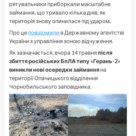
рятувальники приборкали масштабне
займання, що тривало кілька днів, як
територія знову опинилася під ударом.
Про це
повідомили
в Державному агентстві
України з управління зоною відчуження.
Як зазначається, вчора 14 травня
після
збиття російських БпЛА типу «Герань-2»
виникли нові осередки займання
на
території Опачицького відділення
Чорнобильського заповідника.