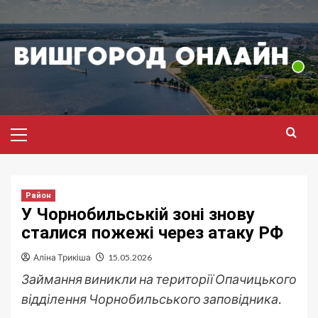
Перейти
до
вмісту
Головне
меню
Район
У Чорнобильській зоні знову
сталися пожежі через атаку РФ
Аліна Трикіша
15.05.2026
Займання виникли на території Опачицького
відділення Чорнобильського заповідника.