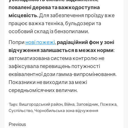
повалені дерева та важкодоступна
місцевість.
Для забезпечення проїзду вже
працює важка техніка, бульдозери та
особовий склад із бензопилами.
Попри
нові пожежі
,
радіаційний фон у зоні
відчуження залишається в межах норми
:
автоматизована система контролю не
зафіксувала перевищень потужності
еквівалентної дози гамма-випромінювання.
Показники не виходили за межі
середньомісячних величин.
Tags:
Вишгородський район
,
Війна
,
Заповідник
,
Пожежа
,
Суспільство
,
Чорнобильська зона відчуження
Continue
Previous