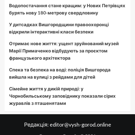
Водопостачання стане кращим: у Нових Петрівцях
бурять нову 180-метрову свердловину
У дитсадках Вишгородщини правоохоронці
відкрили інтерактивні класи безпеки
Отримає нове життя: ущент зруйнований музей
Марії Примаченко відбудують за проєктом
французького архітектора
Спека та безпека на воді: поліція Вишгорода
вийшла на вулиці з рейдами для дітей
Сімейне життя у дикій природі: у
Чорнобильському заповіднику показали сірих
журавлів з пташенятами
Редакція:
editor@vysh-gorod.online