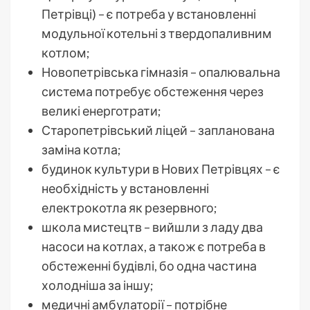
Петрівці) – є потреба у встановленні
модульної котельні з твердопаливним
котлом;
Новопетрівська гімназія – опалювальна
система потребує обстеження через
великі енерготрати;
Старопетрівський ліцей – запланована
заміна котла;
будинок культури в Нових Петрівцях – є
необхідність у встановленні
електрокотла як резервного;
школа мистецтв – вийшли з ладу два
насоси на котлах, а також є потреба в
обстеженні будівлі, бо одна частина
холодніша за іншу;
медичні амбулаторії – потрібне