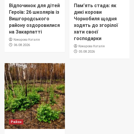
Відпочинок для дітей
Пам’ять стада: як
Героїв: 26 школярів із
дикі корови
Вишгородського
Чорнобиля щодня
району оздоровилися
ходять до згорілої
на Закарпатті
хати своєї
господарки
Комарова Наталія
06.08.2026
Комарова Наталія
05.08.2026
Район