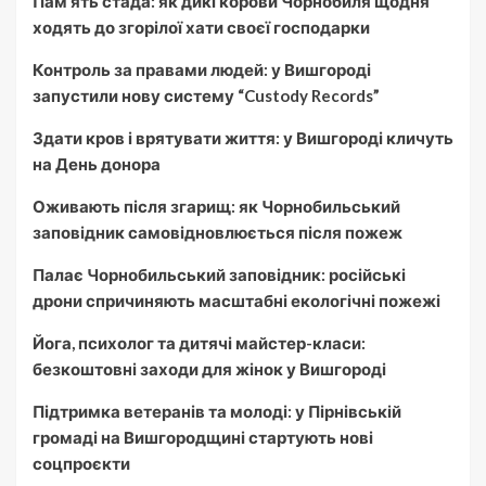
Пам’ять стада: як дикі корови Чорнобиля щодня
ходять до згорілої хати своєї господарки
Контроль за правами людей: у Вишгороді
запустили нову систему “Custody Records”
Здати кров і врятувати життя: у Вишгороді кличуть
на День донора
Оживають після згарищ: як Чорнобильський
заповідник самовідновлюється після пожеж
Палає Чорнобильський заповідник: російські
дрони спричиняють масштабні екологічні пожежі
Йога, психолог та дитячі майстер-класи:
безкоштовні заходи для жінок у Вишгороді
Підтримка ветеранів та молоді: у Пірнівській
громаді на Вишгородщині стартують нові
соцпроєкти