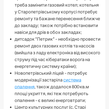
треба замінити газовий котел; котельня
у Старопетрівському корпусі потребує
ремонту та бажане перенесення ближче
до закладу; також потрібно встановити
навіси для дрів в обох закладах;
дитсадок “Петрик” – необхідно провести
ремонт двох газових котлів та насосів
(вийшла з ладу електроніка від високого
струму під час кібератаки ворога на
енергетичну систему країни);
Новопетрівський ліцей – потребує
модернізації застаріла
система
опалення
, також додалося 800 кв.м
площі укриття, які теж потребують
опалення – є великі енерговтрати;
Центр культурних послуг (с. Старі