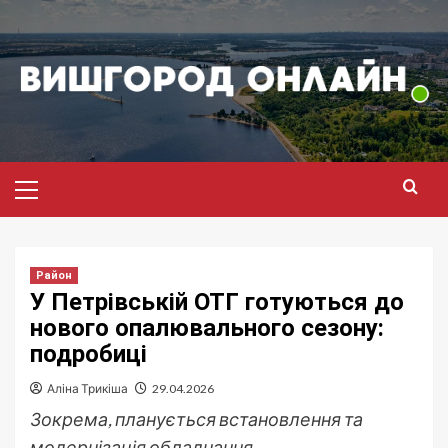
Перейти
до
вмісту
Головне
меню
Район
У Петрівській ОТГ готуються до
нового опалювального сезону:
подробиці
Аліна Трикіша
29.04.2026
Зокрема, планується встановлення та
модернізація обладнання.