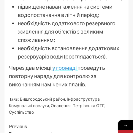
підвищене навантаження на системи
водопостачання в літній період;
необхідність додаткового резервного
живлення для об’єктів з великим
споживанням;
необхідність встановлення додаткових
резервуарів води (розглядається).
Через два місяці
у громаді
проведуть
повторну нараду для контролю за
виконанням намічених планів.
Tags:
Вишгородський район
,
Інфраструктура
,
Комунальні послуги
,
Опалення
,
Петрівська ОТГ
,
Суспільство
→
Continue
Previous