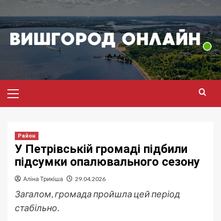
Перейти
до
вмісту
Головне
меню
Район
У Петрівській громаді підбили
підсумки опалювального сезону
Аліна Трикіша
29.04.2026
Загалом, громада пройшла цей період
стабільно.