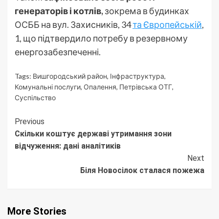
генераторів і котлів,
зокрема в будинках
ОСББ на вул. Захисників, 34
та Європейській
,
1, що підтвердило потребу в резервному
енергозабезпеченні.
Tags:
Вишгородський район
,
Інфраструктура
,
Комунальні послуги
,
Опалення
,
Петрівська ОТГ
,
Суспільство
Continue
Previous
Скільки коштує державі утримання зони
Reading
відчуження: дані аналітиків
Next
Біля Новосілок сталася пожежа
More Stories