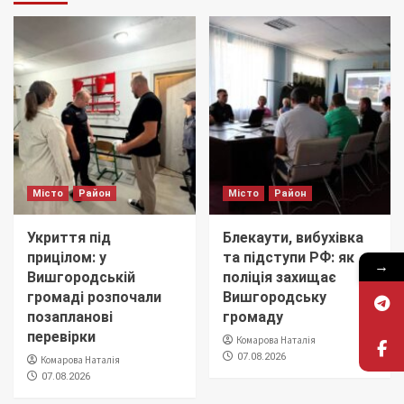
Місто
Район
Місто
Район
Укриття під
Блекаути, вибухівка
прицілом: у
та підступи РФ: як
→
Вишгородській
поліція захищає
громаді розпочали
Вишгородську
позапланові
громаду
перевірки
Комарова Наталія
07.08.2026
Комарова Наталія
07.08.2026