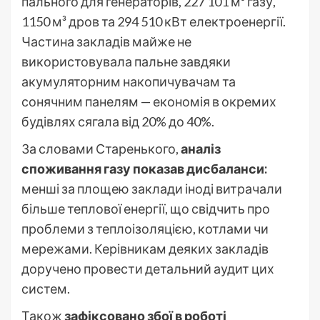
пального для генераторів, 227 101 м³ газу,
1150 м³ дров та 294 510 кВт електроенергії.
Частина закладів майже не
використовувала пальне завдяки
акумуляторним накопичувачам та
сонячним панелям — економія в окремих
будівлях сягала від 20% до 40%.
За словами Старенького,
аналіз
споживання газу показав дисбаланси:
менші за площею заклади іноді витрачали
більше теплової енергії, що свідчить про
проблеми з теплоізоляцією, котлами чи
мережами. Керівникам деяких закладів
доручено провести детальний аудит цих
систем.
Також
зафіксовано збої в роботі