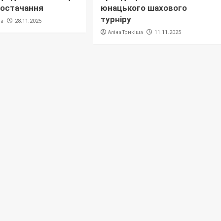
постачання
юнацького шахового
турніру
ша
28.11.2025
Аліна Трикіша
11.11.2025