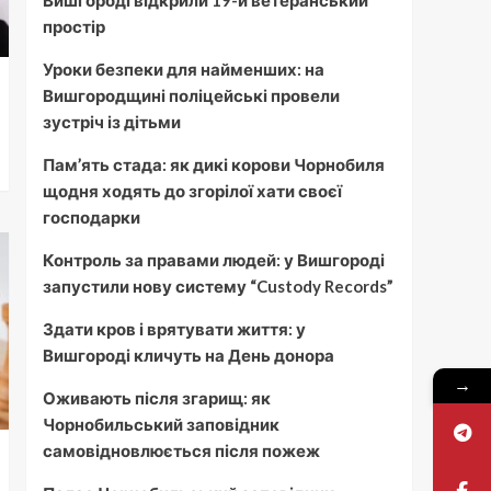
Вишгороді відкрили 19-й ветеранський
простір
Уроки безпеки для найменших: на
Вишгородщині поліцейські провели
зустріч із дітьми
Пам’ять стада: як дикі корови Чорнобиля
щодня ходять до згорілої хати своєї
господарки
Контроль за правами людей: у Вишгороді
запустили нову систему “Custody Records”
Здати кров і врятувати життя: у
Вишгороді кличуть на День донора
→
Оживають після згарищ: як
Чорнобильський заповідник
самовідновлюється після пожеж