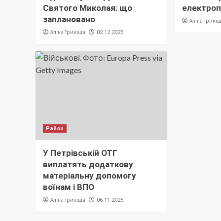
Святого Миколая: що
електро
заплановано
Аліна Трикі
Аліна Трикіша
02.12.2025
Район
У Петрівській ОТГ
виплатять додаткову
матеріальну допомогу
воїнам і ВПО
Аліна Трикіша
06.11.2025