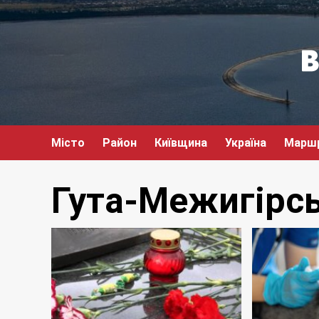
Перейти
до
вмісту
Місто
Район
Київщина
Україна
Марш
Гута-Межигірс