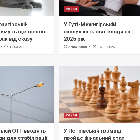
Район
ежигірській
У Гуті-Межигірській
тимуть щеплення
заслухають звіт влади за
обак від сказу
2025 рік
ша
Аліна Трикіша
16.03.2026
16.03.2026
Район
ській ОТГ вводять
У Петрівській громаді
ди для стабілізації
пройде фінальний етап