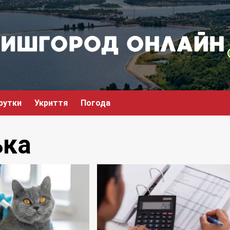
рутки
Укриття
Погода
ька