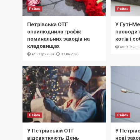
Район
Район
Петрівська ОТГ
У Гуті-М
оприлюднила графік
проводи
поминальних заходів на
котів і с
кладовищах
Аліна Трикі
Аліна Трикіша
17.04.2026
Район
Район
У Петрівській ОТГ
У Петрів
відсвяткують День
нові захо