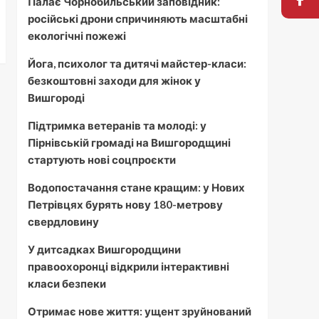
Палає Чорнобильський заповідник:
російські дрони спричиняють масштабні
екологічні пожежі
Йога, психолог та дитячі майстер-класи:
безкоштовні заходи для жінок у
Вишгороді
Підтримка ветеранів та молоді: у
Пірнівській громаді на Вишгородщині
стартують нові соцпроєкти
Водопостачання стане кращим: у Нових
Петрівцях бурять нову 180-метрову
свердловину
У дитсадках Вишгородщини
правоохоронці відкрили інтерактивні
класи безпеки
Отримає нове життя: ущент зруйнований