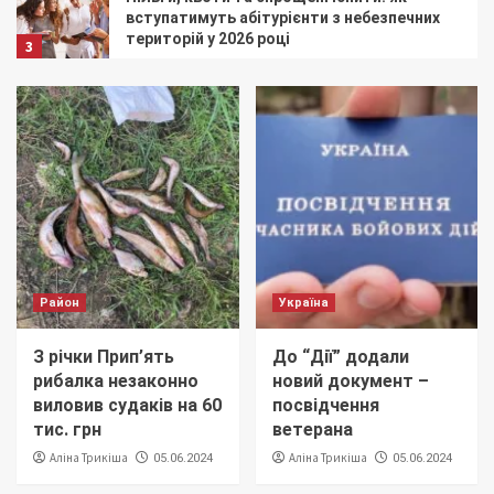
вступатимуть абітурієнти з небезпечних
територій у 2026 році
3
Київщина
Район
Пауза в роботі демінерів: в Іванківській
громаді тимчасово призупиняють
розмінування
4
Київщина
На Київщині закінчили відновлення 18
багатоквартирних будинків
5
Район
Україна
Київщина
З річки Прип’ять
До “Дії” додали
Готують до радіаційних загроз:
рибалка незаконно
новий документ –
українські сапери пройшли спецкурс з
безпеки
виловив судаків на 60
посвідчення
1
тис. грн
ветерана
Аліна Трикіша
Аліна Трикіша
05.06.2024
05.06.2024
Київщина
Дика енергія та перша допомога: