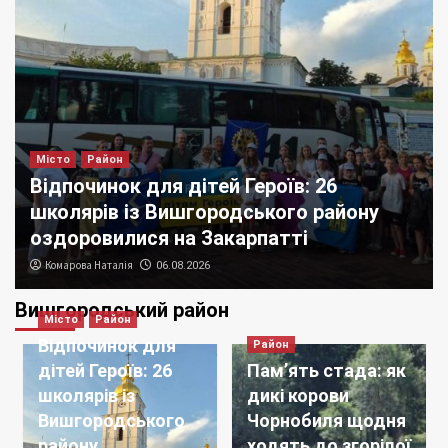
Місто
Район
Відпочинок для дітей Героїв: 26
школярів із Вишгородського району
оздоровилися на Закарпатті
Комарова Наталія
06.08.2026
Вишгородський район
Місто
Район
Київщина
Місто
Україна
Пільги, квоти та спрощені іспити: як
Відпочинок для
Район
вступатимуть абітурієнти з небезпечних
дітей Героїв: 26
Пам’ять стада: як
територій у 2026 році
3
школярів із
дикі корови
Вишгородського
Чорнобиля щодня
Київщина
Район
району
ходять до згорілої