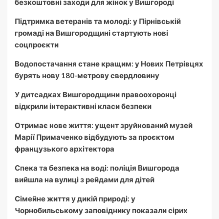
безкоштовні заходи для жінок у Вишгороді
Підтримка ветеранів та молоді: у Пірнівській
громаді на Вишгородщині стартують нові
соцпроєкти
Водопостачання стане кращим: у Нових Петрівцях
бурять нову 180-метрову свердловину
У дитсадках Вишгородщини правоохоронці
відкрили інтерактивні класи безпеки
Отримає нове життя: ущент зруйнований музей
Марії Примаченко відбудують за проєктом
французького архітектора
Спека та безпека на воді: поліція Вишгорода
вийшла на вулиці з рейдами для дітей
Сімейне життя у дикій природі: у
Чорнобильському заповіднику показали сірих