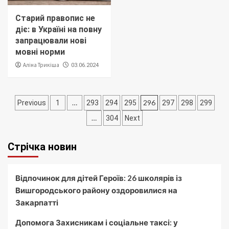
Старий правопис не
діє: в Україні на повну
запрацювали нові
мовні норми
Аліна Трикіша
03.06.2024
Пагінація
…
296
Previous
1
293
294
295
297
298
299
записів
…
304
Next
Стрічка новин
Відпочинок для дітей Героїв: 26 школярів із
Вишгородського району оздоровилися на
Закарпатті
Допомога Захисникам і соціальне таксі: у