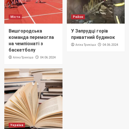
Місто
Район
Вишгородська
У Запрудці горів
команда перемогла
приватний будинок
на чемпіонаті з
Аліна Трикіша
04.06.2024
баскетболу
Аліна Трикіша
04.06.2024
Україна