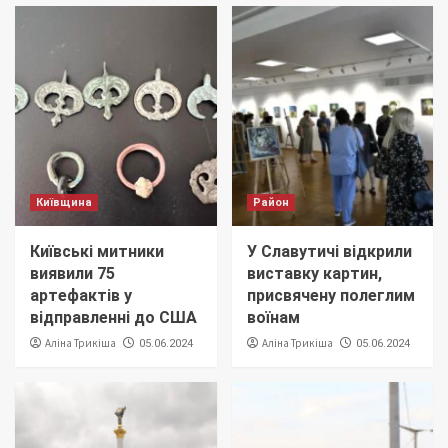
волонтери Київщини долучилися до
екстремального забігу
2
Київщина
Місто
Україна
Пільги, квоти та спрощені іспити: як
вступатимуть абітурієнти з небезпечних
територій у 2026 році
3
Київщина
Район
Київщина
Район
Пауза в роботі демінерів: в Іванківській
громаді тимчасово призупиняють
розмінування
Київські митники
У Славутичі відкрили
4
виявили 75
виставку картин,
артефактів у
присвячену полеглим
Київщина
відправленні до США
воїнам
На Київщині закінчили відновлення 18
Аліна Трикіша
Аліна Трикіша
05.06.2024
05.06.2024
багатоквартирних будинків
5