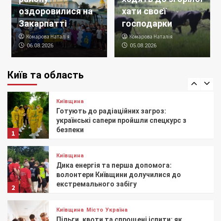
Пауза в роботі демінерів: в Іванківській
оздоровилися на
хати своєї
громаді тимчасово призупиняють
розмінування
Закарпатті
господарки
4
Комарова Наталія
Комарова Наталія
06.08.2026
05.08.2026
Київщина
На Київщині закінчили відновлення 18
багатоквартирних будинків
Київ та область
5
Київщина
Готують до радіаційних загроз:
українські сапери пройшли спецкурс з
безпеки
1
Київщина
Дика енергія та перша допомога:
волонтери Київщини долучилися до
екстремального забігу
2
Київщина
Місто
Україна
Пільги, квоти та спрощені іспити: як