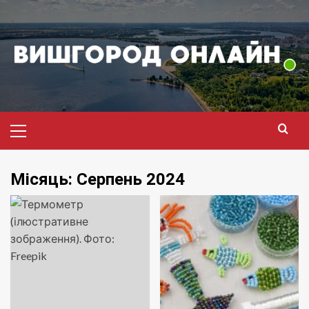
Перейти
до
вмісту
Головне
меню
Місяць:
Серпень 2024