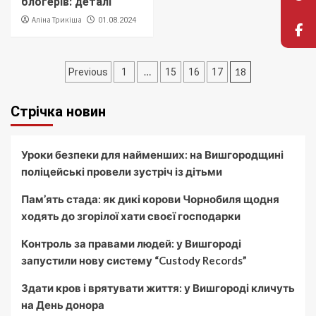
блогерів: деталі
Аліна Трикіша
01.08.2024
Пагінація
…
18
Previous
1
15
16
17
записів
Стрічка новин
Уроки безпеки для найменших: на Вишгородщині
поліцейські провели зустріч із дітьми
Пам’ять стада: як дикі корови Чорнобиля щодня
ходять до згорілої хати своєї господарки
Контроль за правами людей: у Вишгороді
запустили нову систему “Custody Records”
Здати кров і врятувати життя: у Вишгороді кличуть
на День донора