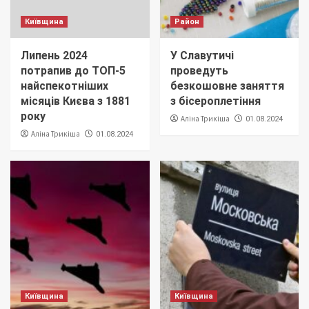
Київщина
Район
Липень 2024
У Славутичі
потрапив до ТОП-5
проведуть
найспекотніших
безкошовне заняття
місяців Києва з 1881
з бісероплетіння
року
Аліна Трикіша
01.08.2024
Аліна Трикіша
01.08.2024
Київщина
Київщина