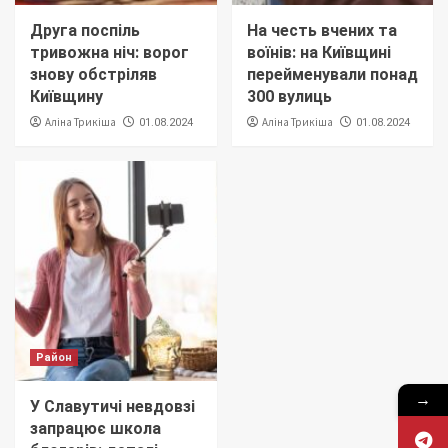
Друга поспіль
На честь вчених та
тривожна ніч: ворог
воїнів: на Київщині
знову обстріляв
перейменували понад
Київщину
300 вулиць
Аліна Трикіша
Аліна Трикіша
01.08.2024
01.08.2024
Район
→
У Славутичі невдовзі
запрацює школа