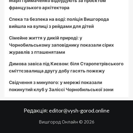
Марії Примаченко відбудують за проєктом
французького архітектора
Спека та безпека на воді: поліція Вишгорода
вийшла на вулиці з рейдами для дітей
Сімейне життя у дикій природі: у
Чорнобильському заповіднику показали сірих
журавлів з пташенятами
Димова завіса під Києвом: біля Старопетрівського
сміттєзвалища другу добу гасять пожежу
Свідчення з минулого: у мережі показали
покинутий клуб у Заліссі Чорнобильської зони
Редакція:
editor@vysh-gorod.online
Вишгород Онлайн © 2026